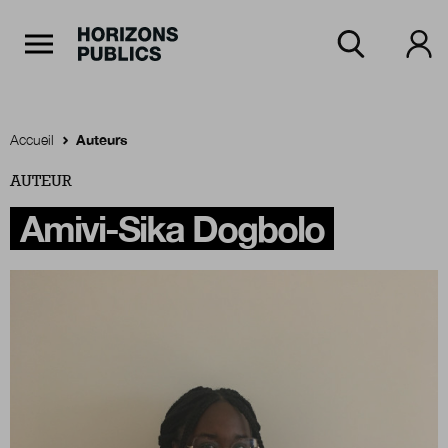
Navigation Principale
Horizons publics
Aller au contenu principal
Menu principal
Accueil
Auteurs
AUTEUR
Accueil
Amivi-Sika Dogbolo
Rubriques
Thèmes
Numéros