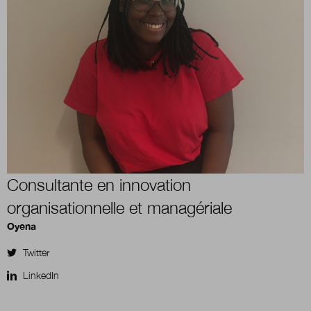
Boutique
Qui sommes-nous ?
Nous contacter
Consultante en innovation
Newsletter
organisationnelle et managériale
Oyena
Renseignez votre email afin de suivre l'actualité
de la transformation publique.
Twitter
LinkedIn