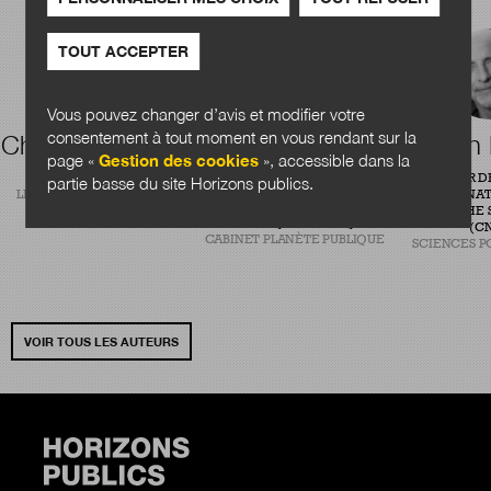
TOUT ACCEPTER
Vous pouvez changer d’avis et modifier votre
consentement à tout moment en vous rendant sur la
Charles Quansah
Théophile
Alain
page «
Gestion des cookies
», accessible dans la
Courtier
RÉDACTEUR
DIRECTEUR D
partie basse du site Horizons publics.
LÉGIBASE COLLECTIVITÉS
CENTRE NAT
CONSULTANT EN ÉVALUATION
RECHERCHE S
DE POLITIQUES PUBLIQUES
(CN
CABINET PLANÈTE PUBLIQUE
SCIENCES P
VOIR TOUS LES AUTEURS