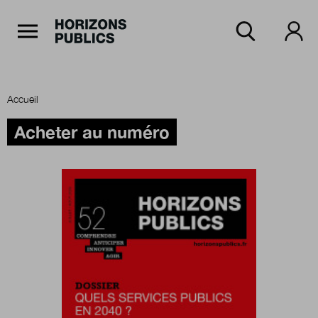
Navigation Principale
Horizons publics
Aller au contenu principal
Menu principal
Accueil
Accueil
Acheter au numéro
Rubriques
Thèmes
Numéros