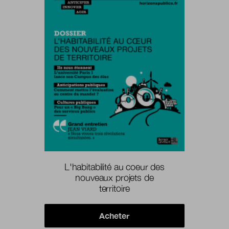
Nous suivre
sur Twitter
sur LinkedIn
sur 
L'habitabilité au coeur des
nouveaux projets de
territoire
Acheter