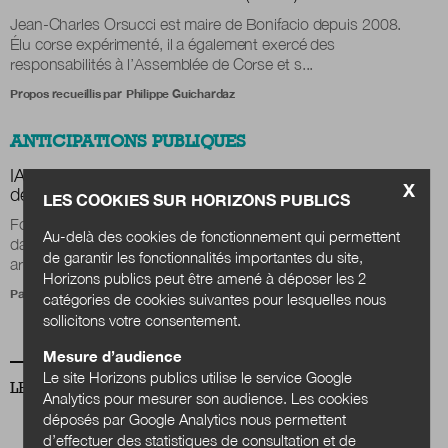
Jean-Charles Orsucci est maire de Bonifacio depuis 2008.
Élu corse expérimenté, il a également exercé des
responsabilités à l’Assemblée de Corse et s...
Propos recueillis par
Philippe Guichardaz
ANTICIPATIONS PUBLIQUES
IA, data centers et territoires : quels choix pour
X
demain ?
LES COOKIES SUR HORIZONS PUBLICS
Foncier, énergie, eau, retombées économiques : l’essor des
Au-delà des cookies de fonctionnement qui permettent
data centers place les collectivités territoriales face à des
de garantir les fonctionnalités importantes du site,
arbitrages de plus en plus...
Horizons publics peut être amené à déposer les 2
Par
Julien Nessi
catégories de cookies suivantes pour lesquelles nous
sollicitons votre consentement.
Mesure d’audience
Le site Horizons publics utilise le service Google
LES DERNIERS NUMÉROS
Analytics pour mesurer son audience. Les cookies
déposés par Google Analytics nous permettent
d’effectuer des statistiques de consultation et de