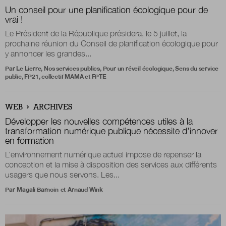
Un conseil pour une planification écologique pour de
vrai !
Boutique
Le Président de la République présidera, le 5 juillet, la
prochaine réunion du Conseil de planification écologique pour
y annoncer les grandes...
Qui sommes-nous ?
Par Le Lierre, Nos services publics, Pour un réveil écologique, Sens du service
public, FP21, collectif MAMA et FPTE
Nous contacter
WEB
ARCHIVES
Développer les nouvelles compétences utiles à la
transformation numérique publique nécessite d’innover
en formation
Newsletter
L’environnement numérique actuel impose de repenser la
conception et la mise à disposition des services aux différents
Renseignez votre email afin de suivre l'actualité
usagers que nous servons. Les...
de la transformation publique.
Par
Magali Barnoin
et
Arnaud Wink