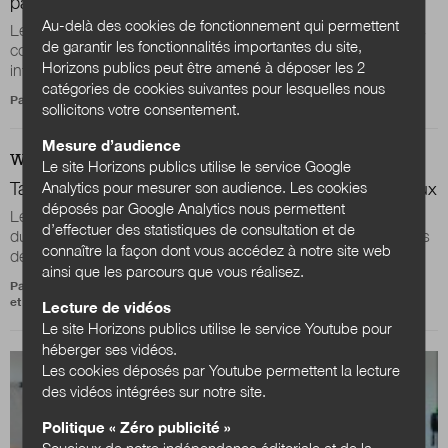
pas cinq ans de plus !
Au-delà des cookies de fonctionnement qui permettent
Les constats, nous les connaissons : les administrations des
de garantir les fonctionnalités importantes du site,
collectivités territoriales - régions, départements,
Horizons publics peut être amené à déposer les 2
intercommunalités, communes - sont...
catégories de cookies suivantes pour lesquelles nous
Par
Collectif Women challenge
sollicitons votre consentement.
Mesure d’audience
WEB
ARCHIVES
Le site Horizons publics utilise le service Google
Analytics pour mesurer son audience. Les cookies
Talents du Service Public : le service public mérite mieux
déposés par Google Analytics nous permettent
Le gouvernement a annoncé la création du dispositif “Talents
d’effectuer des statistiques de consultation et de
du Service Public” pour favoriser la diversité au sein des corps
connaître la façon dont vous accédez à notre site web
de la haute fonction...
ainsi que les parcours que vous réalisez.
Par
Yowa Muzadi
,
Awa Ndiaye
,
Léna Dormeau
,
Mathilde Bras
et
Giulia Reboa
Lecture de vidéos
Le site Horizons publics utilise le service Youtube pour
héberger ses vidéos.
Les cookies déposés par Youtube permettent la lecture
des vidéos intégrées sur notre site.
Politique « Zéro publicité »
Soucieux de notre indépendance éditoriale et de la