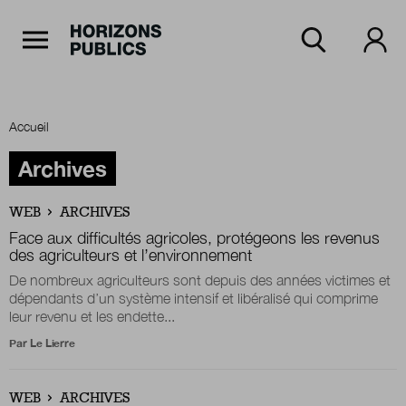
Navigation Principale
Horizons publics
Aller au contenu principal
Menu principal
Accueil
Accueil
Archives
WEB
ARCHIVES
Rubriques
Face aux difficultés agricoles, protégeons les revenus
des agriculteurs et l’environnement
De nombreux agriculteurs sont depuis des années victimes et
dépendants d’un système intensif et libéralisé qui comprime
Thèmes
leur revenu et les endette...
Par
Le Lierre
Numéros
WEB
ARCHIVES