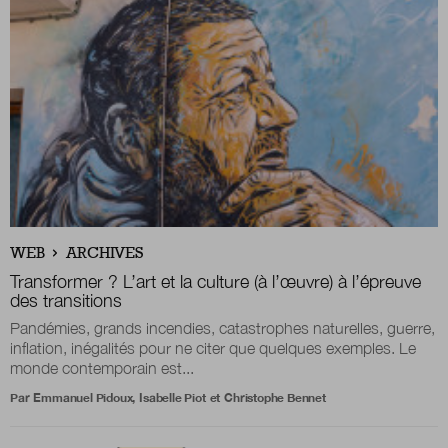
Nous suivre
sur Twitter
sur LinkedIn
sur 
WEB
ARCHIVES
Transformer ? L’art et la culture (à l’œuvre) à l’épreuve
des transitions
Pandémies, grands incendies, catastrophes naturelles, guerre,
inflation, inégalités pour ne citer que quelques exemples. Le
monde contemporain est...
Par
Emmanuel Pidoux
,
Isabelle Piot
et
Christophe Bennet