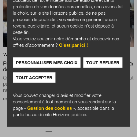
protection de vos données personnelles, nous avons fait
le choix, sur le site Horizons publics, de ne pas
proposer de publicité : vos visites ne génèrent aucun
revenu publicitaire, et aucun cookie n’est déposé à
cette fin.
Vous voulez soutenir notre démarche et découvrir nos
offres d’abonnement ?
C’est par ici !
WEB
ARCHIVES
PERSONNALISER MES CHOIX
TOUT REFUSER
Pourquoi les collectivités territoriales doivent s’intéresser
de près aux intelligences artificielles
Qu'elle soit « Big », « Smart », « Small » ou « Open », la data est
TOUT ACCEPTER
partout et nous interroge en tant qu’acteur public. Le récent
rapport du député...
Vous pouvez changer d’avis et modifier votre
Par
Vincent Kober
et
Magali Barnoin
consentement à tout moment en vous rendant sur la
page «
Gestion des cookies
», accessible dans la
partie basse du site Horizons publics.
Pagination
Page courante
Page
Page
1
2
3