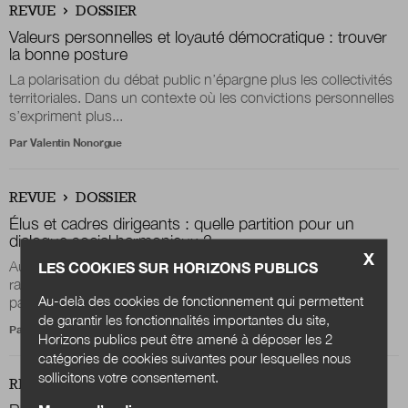
REVUE
DOSSIER
Valeurs personnelles et loyauté démocratique : trouver
la bonne posture
La polarisation du débat public n’épargne plus les collectivités
territoriales. Dans un contexte où les convictions personnelles
s’expriment plus...
Par
Valentin Nonorgue
REVUE
DOSSIER
Élus et cadres dirigeants : quelle partition pour un
dialogue social harmonieux ?
X
Au sein des collectivités territoriales, le dialogue social est
LES COOKIES SUR HORIZONS PUBLICS
rarement une mécanique parfaitement huilée. Il évolue, vacille
Au-delà des cookies de fonctionnement qui permettent
parfois et se réinvente...
de garantir les fonctionnalités importantes du site,
Par
Déborah Dumoulin-Lacoye
et
Aurélia de Portzamparc
Horizons publics peut être amené à déposer les 2
catégories de cookies suivantes pour lesquelles nous
sollicitons votre consentement.
REVUE
DOSSIER