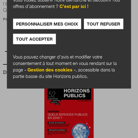
l’état de santé des écosystèmes qui le rendent habitable ?
offres d’abonnement ?
C’est par ici !
Quels risques prend-on à...
Par
Manon Loisel
et
Nicolas Rio
PERSONNALISER MES CHOIX
TOUT REFUSER
TOUT ACCEPTER
Pagination
Page courante
Page
Page
Page
Page
Page
Page
Page
Page
1
2
3
4
5
6
7
8
9
…
Vous pouvez changer d’avis et modifier votre
consentement à tout moment en vous rendant sur la
page «
Gestion des cookies
», accessible dans la
DERNIER NUMÉRO
partie basse du site Horizons publics.