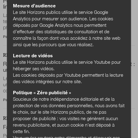
Pourquoi cartographier autrement les territoires ?
Les
Mesure d’audience
limites actuelles de la carte dans le diagnostic territorial
Le site Horizons publics utilise le service Google
La cartographie est un outil central des diagnostics
Analytics pour mesurer son audience. Les cookies
territoriaux. Elle aide à objectiver, comparer, hiérarchiser les
déposés par Google Analytics nous permettent
phénomènes géographiques et...
d’effectuer des statistiques de consultation et de
Par
Karine Hurel
connaître la façon dont vous accédez à notre site web
ainsi que les parcours que vous réalisez.
REVUE
DOSSIER
Lecture de vidéos
Le site Horizons publics utilise le service Youtube pour
Réussir son projet de territoire dans le monde qui vient :
héberger ses vidéos.
un enjeu sensible et culturel
Les cookies déposés par Youtube permettent la lecture
Le projet de territoire n’est plus un exercice stratégique avec
des vidéos intégrées sur notre site.
un début, une fin et des livrables : il devient un processus
continu d’attention, de...
Politique « Zéro publicité »
Soucieux de notre indépendance éditoriale et de la
Par
Stéphane Cordobes
protection de vos données personnelles, nous avons fait
le choix, sur le site Horizons publics, de ne pas
REVUE
proposer de publicité : vos visites ne génèrent aucun
DOSSIER
revenu publicitaire, et aucun cookie n’est déposé à
Faire (projet de) territoire avec les écosystèmes vivants
cette fin.
Peut-on s’engager dans un projet de territoire sans aborder
Vous voulez soutenir notre démarche et découvrir nos