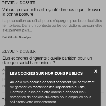
REVUE
DOSSIER
Valeurs personnelles et loyauté démocratique : trouver
la bonne posture
La polarisation du débat public n’épargne plus les collectivités
territoriales. Dans un contexte où les convictions personnelles
s’expriment plus...
Par
Valentin Nonorgue
REVUE
DOSSIER
Élus et cadres dirigeants : quelle partition pour un
dialogue social harmonieux ?
Au sein des collectivités territoriales, le dialogue social est
X
LES COOKIES SUR HORIZONS PUBLICS
rarement une mécanique parfaitement huilée. Il évolue, vacille
parfois et se réinvente...
Au-delà des cookies de fonctionnement qui permettent
Par
Déborah Dumoulin-Lacoye
et
Aurélia de Portzamparc
de garantir les fonctionnalités importantes du site,
Horizons publics peut être amené à déposer les 2
catégories de cookies suivantes pour lesquelles nous
REVUE
DOSSIER
sollicitons votre consentement.