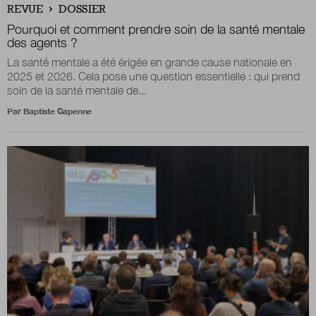
REVUE
DOSSIER
Pourquoi et comment prendre soin de la santé mentale
des agents ?
Nous suivre
sur Twitter
sur LinkedIn
sur 
La santé mentale a été érigée en grande cause nationale en
2025 et 2026. Cela pose une question essentielle : qui prend
soin de la santé mentale de...
Par
Baptiste Gapenne