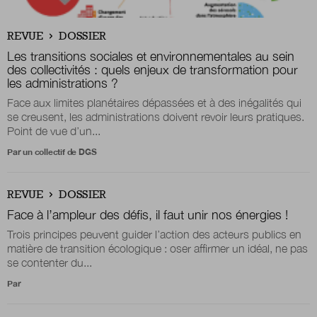
Boutique
REVUE
DOSSIER
Les transitions sociales et environnementales au sein
des collectivités : quels enjeux de transformation pour
les administrations ?
Qui sommes-nous ?
Face aux limites planétaires dépassées et à des inégalités qui
se creusent, les administrations doivent revoir leurs pratiques.
Point de vue d’un...
Nous contacter
Par un collectif de DGS
REVUE
DOSSIER
Newsletter
Face à l’ampleur des défis, il faut unir nos énergies !
Renseignez votre email afin de suivre l'actualité
Trois principes peuvent guider l’action des acteurs publics en
de la transformation publique.
matière de transition écologique : oser affirmer un idéal, ne pas
se contenter du...
Par