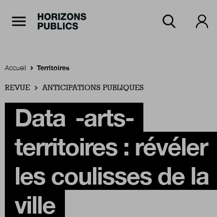
Navigation Principale
Horizons publics
Aller au contenu principal
Menu principal
Accueil
Territoires
REVUE
Accueil
ANTICIPATIONS PUBLIQUES
Data
-arts-
Rubriques
territoires : révéler
Thèmes
les coulisses de la
ville
Numéros