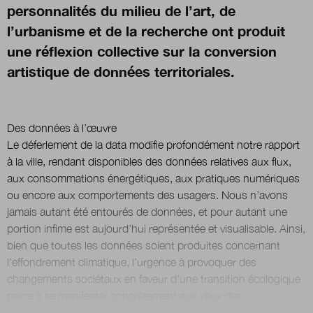
personnalités du milieu de l’art, de
l’urbanisme et de la recherche ont produit
Nous suivre
une réflexion collective sur la conversion
sur Twitter
sur LinkedIn
sur
artistique de données territoriales.
Des données à l’œuvre
Le déferlement de la data modifie profondément notre rapport
à la ville, rendant disponibles des données relatives aux flux,
aux consommations énergétiques, aux pratiques numériques
ou encore aux comportements des usagers. Nous n’avons
jamais autant été entourés de données, et pour autant une
portion infime est aujourd’hui représentée et visualisable. Ainsi,
bien que toutes les données soient produites concernant
l’effondrement climatique, l’urgence à provoquer des
changements sociétaux en faveur d’une transition écologique