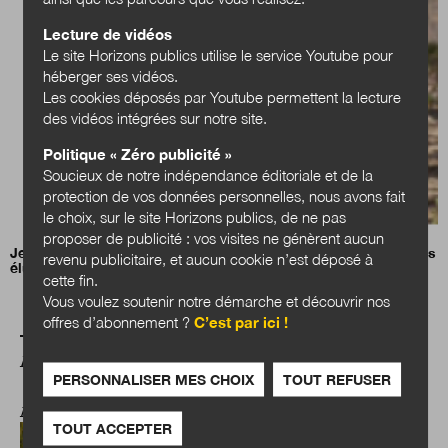
Lecture de vidéos
Le site Horizons publics utilise le service Youtube pour
héberger ses vidéos.
Les cookies déposés par Youtube permettent la lecture
des vidéos intégrées sur notre site.
Politique « Zéro publicité »
Soucieux de notre indépendance éditoriale et de la
protection de vos données personnelles, nous avons fait
le choix, sur le site Horizons publics, de ne pas
proposer de publicité : vos visites ne génèrent aucun
Jean-Charles Orsucci, président de l’Association nationale des
revenu publicitaire, et aucun cookie n’est déposé à
élus des littoraux (ANEL)
cette fin.
Vous voulez soutenir notre démarche et découvrir nos
offres d’abonnement ?
C’est par ici !
A LIRE AUSSI
PERSONNALISER MES CHOIX
TOUT REFUSER
ANTICIPATIONS PUBLIQUES
TOUT ACCEPTER