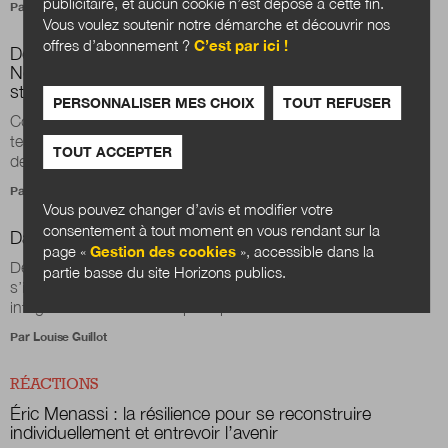
publicitaire, et aucun cookie n’est déposé à cette fin.
Par
Béatrice Gisclard
Vous voulez soutenir notre démarche et découvrir nos
offres d’abonnement ?
C’est par ici !
Détroit, Fukushima, Saint-Louis du Sénégal, La
Nouvelle-Orléans : retours d’expérience sur quatre
stratégies de résilience
PERSONNALISER MES CHOIX
TOUT REFUSER
Confrontés à des chocs sans précédent, ces quatre
territoires ont adopté des processus de résilience pour tenter
TOUT ACCEPTER
de surmonter et reconstruire un...
Par
Bruno Rebelle
Vous pouvez changer d’avis et modifier votre
consentement à tout moment en vous rendant sur la
Darwinisme administratif en situation d’incertitude
page «
Gestion des cookies
», accessible dans la
De quels imaginaires, courants et mécanismes pourrait-on
partie basse du site Horizons publics.
s’inspirer pour créer de nouvelles formes publiques ayant
intégré dans leur ADN un principe d...
Par
Louise Guillot
RÉACTIONS
Éric Menassi : la résilience pour se reconstruire
individuellement et entrevoir l’avenir