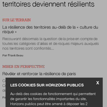
territoires deviennent résilients
SUR LE TERRAIN
La résilience des territoires au-delà de la « culture du
risque »
Recouvrant désormais la question de la prise en compte de
toutes les catégories d’aléas et de risques majeurs auxquels
nos territoires sont confrontés...
Par
Frank Beau
MISES EN PERSPECTIVE
Révéler et renforcer la résilience de paris
Comment définir une stratégie de résilience territoriale ?
X
LES COOKIES SUR HORIZONS PUBLICS
Comment une métropole s’adapte et construit une stratégie
de résilience ? La ville de Paris...
Au-delà des cookies de fonctionnement qui permettent
Par
Noémie Fompeyrine
de garantir les fonctionnalités importantes du site,
Horizons publics peut être amené à déposer les 2