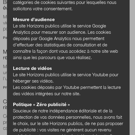
Boris Cyrulnik
« La résilience est un mécanisme
catégories de cookies suivantes pour lesquelles nous
évolutif »
sollicitons votre consentement.
Médecin, philosophe et neuropsychiatre, Boris Cyrulnik, qui
Mesure d’audience
vient de publier La nuit, j’écrirai des soleils1, a contribué à
Le site Horizons publics utilise le service Google
populariser en France le...
Analytics pour mesurer son audience. Les cookies
Par
Julien Nessi
déposés par Google Analytics nous permettent
d’effectuer des statistiques de consultation et de
connaître la façon dont vous accédez à notre site web
Magali Talandier : « La résilience : changer de modèle,
relocaliser, prendre soin et accueillir »
ainsi que les parcours que vous réalisez.
Magali Talandier, économiste de formation, docteur en
Lecture de vidéos
urbanisme et aménagement du territoire, est professeure à
Le site Horizons publics utilise le service Youtube pour
l’université Grenoble Alpes...
héberger ses vidéos.
Les cookies déposés par Youtube permettent la lecture
Propos recueillis par
Stéphane Cordobes
des vidéos intégrées sur notre site.
Comment engager les habitant·es dans la gestion du
Politique « Zéro publicité »
risque inondation ?
Soucieux de notre indépendance éditoriale et de la
Comment engager les habitant·es directement dans les
protection de vos données personnelles, nous avons fait
processus de résilience ? Comment développer leurs
le choix, sur le site Horizons publics, de ne pas proposer
capacitations (terme privilégié à empowerment)...
de publicité : vos visites ne génèrent aucun revenu