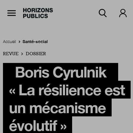
Navigation Principale
Horizons publics
Aller au contenu principal
Menu principal
Accueil
Santé-social
REVUE
Accueil
DOSSIER
Boris Cyrulnik
Rubriques
« La résilience est
Thèmes
un mécanisme
évolutif »
Numéros