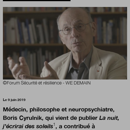
Boutique
Qui sommes-nous ?
Nous contacter
Newsletter
©Forum Sécurité et résilience - WE DEMAIN
Renseignez votre email afin de suivre l'actualité
Le 9 juin 2019
de la transformation publique.
Médecin, philosophe et neuropsychiatre,
Boris Cyrulnik, qui vient de publier
La nuit,
1
j’écrirai des soleils
, a contribué à