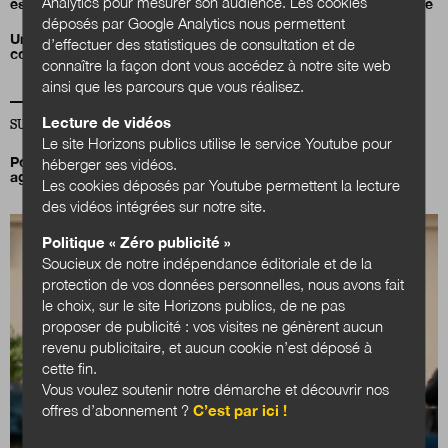
Analytics pour mesurer son audience. Les cookies
est devenue le plus grand quartier à énergie positive de France
déposés par Google Analytics nous permettent
Un carnet d’inspiration pour déployer l’IA responsable en
d’effectuer des statistiques de consultation et de
collectivités
connaître la façon dont vous accédez à notre site web
ainsi que les parcours que vous réalisez.
Lecture de vidéos
SUR LA MÊME THÉMATIQUE SANTÉ-SOCIAL
Le site Horizons publics utilise le service Youtube pour
Pourquoi et comment prendre soin de la santé mentale des
héberger ses vidéos.
agents ?
Les cookies déposés par Youtube permettent la lecture
des vidéos intégrées sur notre site.
Politique « Zéro publicité »
Soucieux de notre indépendance éditoriale et de la
protection de vos données personnelles, nous avons fait
le choix, sur le site Horizons publics, de ne pas
proposer de publicité : vos visites ne génèrent aucun
revenu publicitaire, et aucun cookie n’est déposé à
cette fin.
Vous voulez soutenir notre démarche et découvrir nos
offres d’abonnement ?
C’est par ici !