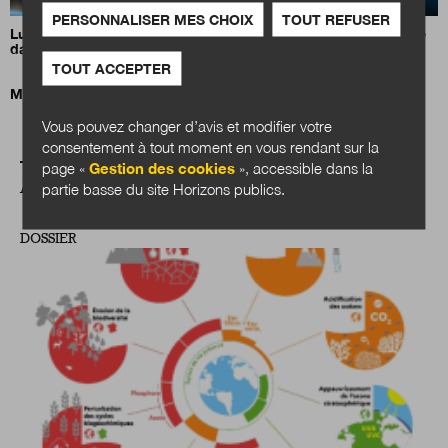
PERSONNALISER MES CHOIX
TOUT REFUSER
Luc Carvounas appelle à inscrire l’action sociale de proximité
dans la durée
TOUT ACCEPTER
Mission santé ! L’exemple néerlandais de Health~Holland
Vous pouvez changer d’avis et modifier votre
consentement à tout moment en vous rendant sur la
page «
Gestion des cookies
», accessible dans la
A LIRE AUSSI
partie basse du site Horizons publics.
DOSSIER