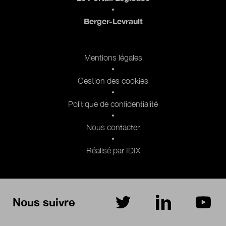
Berger-Levrault
Pied de page 2
Mentions légales
Gestion des cookies
Politique de confidentialité
Nous contacter
Réalisé par IDIX
Nous suivre
sur Twitter
sur LinkedIn
sur Yo