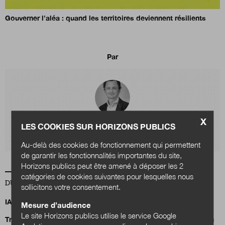
Gouverner l'aléa : quand les territoires deviennent résilients
Par
X
Julien
LES COOKIES SUR HORIZONS PUBLICS
Nessi
Au-delà des cookies de fonctionnement qui permettent
de garantir les fonctionnalités importantes du site,
Horizons publics peut être amené à déposer les 2
catégories de cookies suivantes pour lesquelles nous
DU MÊME AUTEUR
sollicitons votre consentement.
IA, data centers et territoires : quels choix pour demain ?
Mesure d’audience
Le site Horizons publics utilise le service Google
Transition énergétique : comment la Fontaine d’Ouche à Dijon