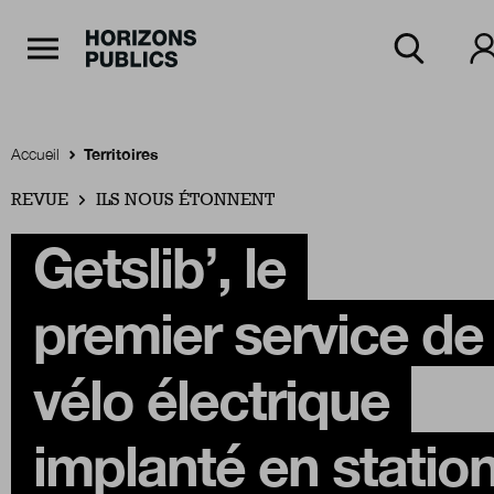
Navigation Principale
Horizons publics
Aller au contenu principal
Menu principal
Accueil
Territoires
REVUE
Accueil
ILS NOUS ÉTONNENT
Getslib’, le
Rubriques
premier service de
Thèmes
vélo électrique
implanté en statio
Numéros