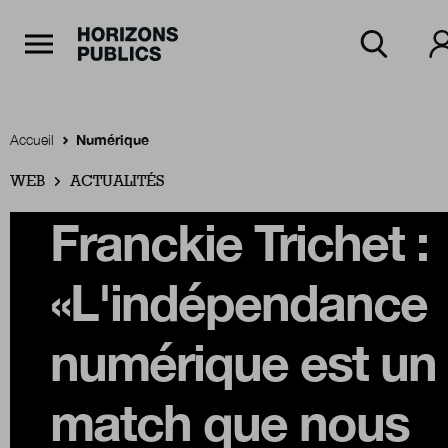
Navigation Principale
Horizons publics
Aller au contenu principal
Menu principal
Accueil
Numérique
WEB
Accueil
ACTUALITÉS
Franckie Trichet :
Rubriques
«L'indépendance
Thèmes
numérique est un
match que nous
Numéros