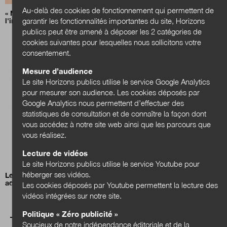
Au-delà des cookies de fonctionnement qui permettent de
« Notre IA », le plan du gouvernement pour déployer
l'intelligence artificielle
garantir les fonctionnalités importantes du site, Horizons
publics peut être amené à déposer les 2 catégories de
cookies suivantes pour lesquelles nous sollicitons votre
consentement.
Mesure d’audience
Le site Horizons publics utilise le service Google Analytics
pour mesurer son audience. Les cookies déposés par
Google Analytics nous permettent d’effectuer des
statistiques de consultation et de connaître la façon dont
vous accédez à notre site web ainsi que les parcours que
vous réalisez.
Lecture de vidéos
Le site Horizons publics utilise le service Youtube pour
héberger ses vidéos.
Le plan du gouvernement pour déployer l’IA dans les
administrations se précise
Les cookies déposés par Youtube permettent la lecture des
vidéos intégrées sur notre site.
Politique « Zéro publicité »
Soucieux de notre indépendance éditoriale et de la