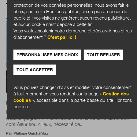
A LIRE AUSSI
protection de vos données personnelles, nous avons fait le
choix, sur le site Horizons publics, de ne pas proposer de
ACTUALITÉS
publicité : vos visites ne génèrent aucun revenu publicitaire,
et aucun cookie n’est déposé à cette fin.
Vous voulez soutenir notre démarche et découvrir nos offres
d’abonnement ?
C’est par ici !
PERSONNALISER MES CHOIX
TOUT REFUSER
TOUT ACCEPTER
Vous pouvez changer d’avis et modifier votre consentement
à tout moment en vous rendant sur la page «
Gestion des
cookies
», accessible dans la partie basse du site Horizons
Loi Littoral : un nouvel équilibre à trouver
publics.
Déblocage de l’action locale, posture de l’État
d’accompagnement des collectivités territoriales plutôt que
contrôleur sourcilleux, nécessité de...
Par
Philippe Guichardaz