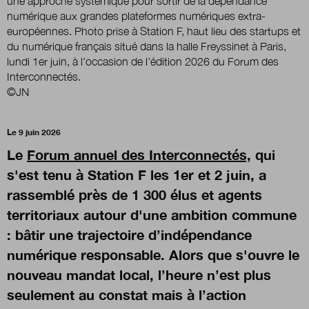
une approche systémique pour sortir de la dépendance
numérique aux grandes plateformes numériques extra-
européennes. Photo prise à Station F, haut lieu des startups et
Nous suivre
du numérique français situé dans la halle Freyssinet à Paris,
sur Twitter
sur LinkedI
s
lundi 1er juin, à l'occasion de l'édition 2026 du Forum des
Interconnectés.
©JN
Le 9 juin 2026
Le
Forum annuel des Interconnectés,
qui
s'est tenu à Station F les 1er et 2 juin, a
rassemblé près de 1 300 élus et agents
territoriaux autour d'une ambition commune
: bâtir une trajectoire d’indépendance
numérique responsable. Alors que s'ouvre le
nouveau mandat local, l’heure n’est plus
seulement au constat mais à l’action