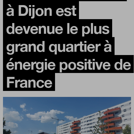
à Dijon est
Boutique
devenue le plus
Qui sommes-nous ?
grand quartier à
énergie positive de
Nous contacter
France
Newsletter
Renseignez votre email afin de suivre l'actualité
de la transformation publique.