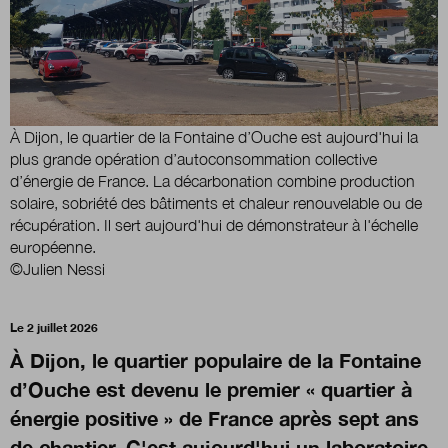
Nous suivre
sur Twitter
sur LinkedIn
sur 
À Dijon, le quartier de la Fontaine d’Ouche est aujourd'hui la
plus grande opération d’autoconsommation collective
d’énergie de France. La décarbonation combine production
solaire, sobriété des bâtiments et chaleur renouvelable ou de
récupération. Il sert aujourd'hui de démonstrateur à l'échelle
européenne.
©Julien Nessi
Le 2 juillet 2026
À Dijon, le quartier populaire de la Fontaine
d’Ouche est devenu le premier « quartier à
énergie positive » de France après sept ans
de chantier. C'est aujourd'hui un laboratoire