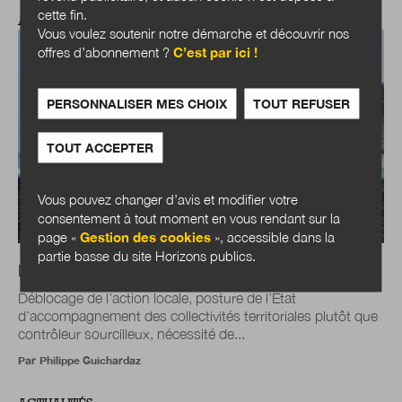
cette fin.
ACTUALITÉS
Vous voulez soutenir notre démarche et découvrir nos
offres d’abonnement ?
C’est par ici !
PERSONNALISER MES CHOIX
TOUT REFUSER
TOUT ACCEPTER
Vous pouvez changer d’avis et modifier votre
consentement à tout moment en vous rendant sur la
page «
Gestion des cookies
», accessible dans la
partie basse du site Horizons publics.
Loi Littoral : un nouvel équilibre à trouver
Déblocage de l’action locale, posture de l’État
d’accompagnement des collectivités territoriales plutôt que
contrôleur sourcilleux, nécessité de...
Par
Philippe Guichardaz