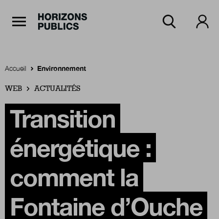
Navigation Principale
Horizons publics
Aller au contenu principal
Menu principal
Accueil
Environnement
WEB
Accueil
ACTUALITÉS
Transition
Rubriques
énergétique :
Thèmes
comment la
Fontaine d’Ouche
Numéros