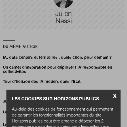
Julien
Nessi
DU MÊME AUTEUR
IA, data centers et territoires : quels choix pour demain ?
Un carnet d’inspiration pour déployer l’IA responsable en
collectivités
Tour d’horizon des IA métiers dans l’Etat
X
LES COOKIES SUR HORIZONS PUBLICS
SUR LA MÊME THÉMATIQUE ENVIRONNEMENT
Au-delà des cookies de fonctionnement qui permettent
Le Grand Annecy veut en finir avec le fioul
de garantir les fonctionnalités importantes du site,
Horizons publics peut être amené à déposer les 2
Le financement de la transformation écologique au cœur des
catégories de cookies suivantes pour lesquelles nous