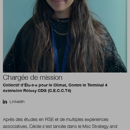
Boutique
Qui sommes-nous ?
Nous contacter
Chargée de mission
Newsletter
Collectif d’Élu·e·s pour le Climat, Contre le Terminal 4
extension Roissy CDG (C.E.C.C.T4)
Renseignez votre email afin de suivre l'actualité
de la transformation publique.
LinkedIn
Après des études en RSE et de multiples expériences
associatives, Cécile s’est lancée dans le Msc Strategy and