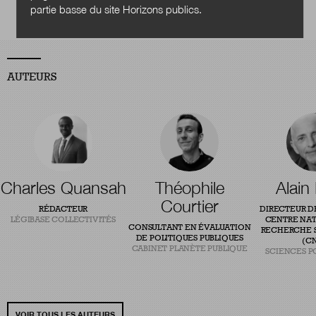
partie basse du site Horizons publics.
AUTEURS
Charles Quansah
Théophile
Alain
Courtier
RÉDACTEUR
DIRECTEUR D
LÉGIBASE COLLECTIVITÉS
CENTRE NAT
CONSULTANT EN ÉVALUATION
RECHERCHE S
DE POLITIQUES PUBLIQUES
(CN
CABINET PLANÈTE PUBLIQUE
SCIENCES P
VOIR TOUS LES AUTEURS