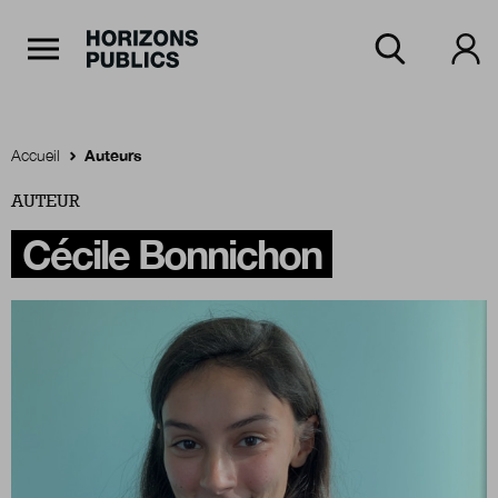
Navigation Principale
Horizons publics
Aller au contenu principal
Menu principal
Accueil
Auteurs
AUTEUR
Accueil
Cécile Bonnichon
Rubriques
Thèmes
Numéros