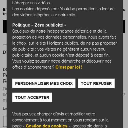
héberger ses vidéos.
Les cookies déposés par Youtube permettent la lecture
Engager la redirection écologique dans les organisations et les
territoires
des vidéos intégrées sur notre site.
Politique « Zéro publicité »
Acheter
Soucieux de notre indépendance éditoriale et de la
protection de vos données personnelles, nous avons fait
le choix, sur le site Horizons publics, de ne pas proposer
de publicité : vos visites ne génèrent aucun revenu
DU MÊME AUTEUR
publicitaire, et aucun cookie n’est déposé à cette fin.
Vous voulez soutenir notre démarche et découvrir nos
offres d’abonnement ?
C’est par ici !
DOSSIER
Penser une alternative au terminal 4 de l’aéroport de
Roissy Charles-de-Gaulle
PERSONNALISER MES CHOIX
TOUT REFUSER
Depuis plus d’un an, les avions sont contraints de rester au
sol et permettent au calme de reprendre ses droits pour les 1,2
TOUT ACCEPTER
million de personnes...
Le 10 septembre 2021
Vous pouvez changer d’avis et modifier votre
consentement à tout moment en vous rendant sur la
VOIR TOUS LES ARTICLES
page «
Gestion des cookies
», accessible dans la