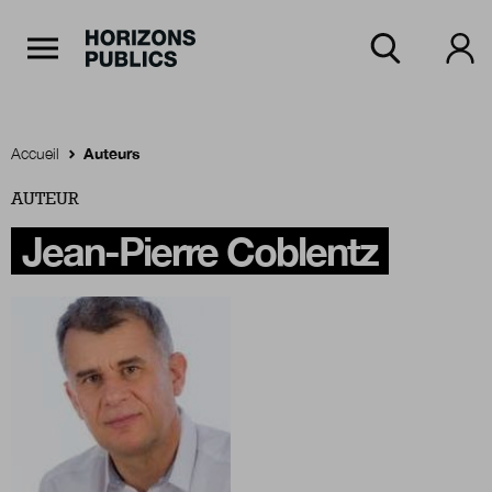
Navigation Principale
Horizons publics
Aller au contenu principal
Menu principal
Accueil
Auteurs
AUTEUR
Accueil
Jean-Pierre Coblentz
Rubriques
Thèmes
Numéros