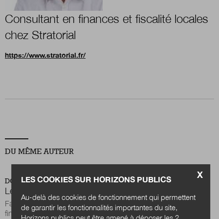
Consultant en finances et fiscalité locales
Boutique
chez Stratorial
https://www.stratorial.fr/
Qui sommes-nous ?
Nous contacter
Newsletter
DU MÊME AUTEUR
Renseignez votre email afin de suivre l'actualité
de la transformation publique.
X
LES COOKIES SUR HORIZONS PUBLICS
DOSSIER
Les clés du financement des projets de territoire
Au-delà des cookies de fonctionnement qui permettent
Face au durcissement budgétaire imposé par les lois de
de garantir les fonctionnalités importantes du site,
finances 2025-2026, le bloc communal se trouve contraint de
Horizons publics peut être amené à déposer les 2