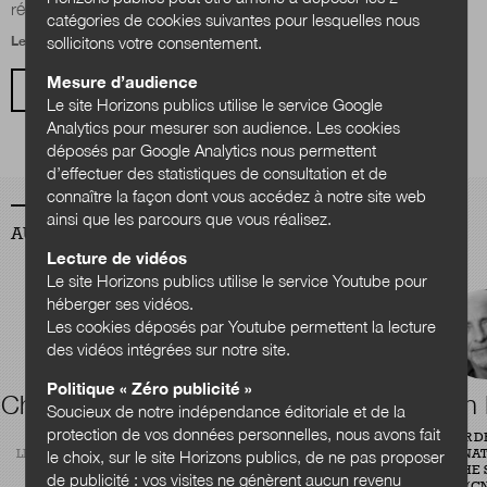
réinventer ses modèles de...
catégories de cookies suivantes pour lesquelles nous
Le 6 mai 2026
sollicitons votre consentement.
Nous suivre
sur Twitter
sur LinkedIn
sur
Mesure d’audience
VOIR TOUS LES ARTICLES
Le site Horizons publics utilise le service Google
Analytics pour mesurer son audience. Les cookies
déposés par Google Analytics nous permettent
d’effectuer des statistiques de consultation et de
connaître la façon dont vous accédez à notre site web
ainsi que les parcours que vous réalisez.
AUTEURS
Lecture de vidéos
Le site Horizons publics utilise le service Youtube pour
héberger ses vidéos.
Les cookies déposés par Youtube permettent la lecture
des vidéos intégrées sur notre site.
Politique « Zéro publicité »
Charles Quansah
Théophile
Alain
Soucieux de notre indépendance éditoriale et de la
Courtier
protection de vos données personnelles, nous avons fait
RÉDACTEUR
DIRECTEUR D
LÉGIBASE COLLECTIVITÉS
CENTRE NAT
le choix, sur le site Horizons publics, de ne pas proposer
CONSULTANT EN ÉVALUATION
RECHERCHE S
de publicité : vos visites ne génèrent aucun revenu
DE POLITIQUES PUBLIQUES
(CN