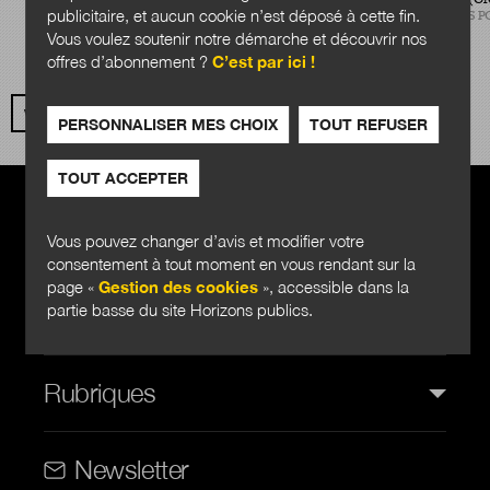
CABINET PLANÈTE PUBLIQUE
publicitaire, et aucun cookie n’est déposé à cette fin.
SCIENCES P
Vous voulez soutenir notre démarche et découvrir nos
offres d’abonnement ?
C’est par ici !
VOIR TOUS LES AUTEURS
PERSONNALISER MES CHOIX
TOUT REFUSER
TOUT ACCEPTER
Vous pouvez changer d’avis et modifier votre
consentement à tout moment en vous rendant sur la
page «
Gestion des cookies
», accessible dans la
partie basse du site Horizons publics.
Horizons publics
Rubriques
Rubriques (web)
Newsletter