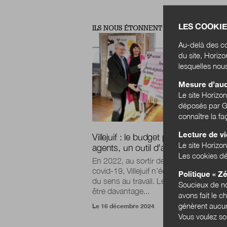
LES COOKIE
ILS NOUS ÉTONNENT
Au-delà des co
du site, Horiz
lesquelles nou
Mesure d’au
Le site Horizo
déposés par Go
connaître la f
Lecture de v
Villejuif : le budget participatif des
Le site Horizon
agents, un outil d’action managéria
Les cookies dé
En 2022, au sortir de la crise sanitaire 
covid-19, Villejuif n’échappe pas à la cr
Politique « Zé
du sens au travail. Les agents demand
Soucieux de no
être davantage...
avons fait le c
génèrent aucun
Le 16 décembre 2024
Vous voulez so