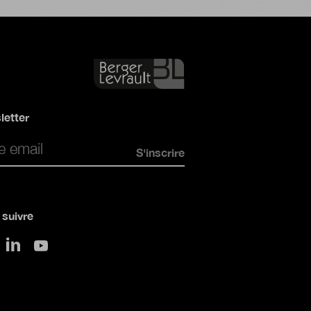
letter
*
suivre
sur LinkedIn
 Twitter
sur Youtube