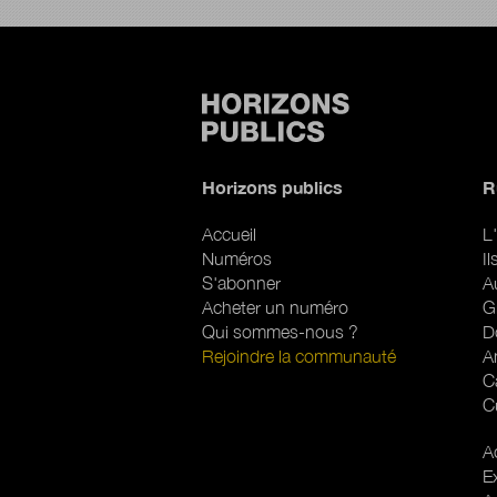
Horizons publics
R
Accueil
L'
Numéros
I
S'abonner
A
Acheter un numéro
G
Qui sommes-nous ?
D
Rejoindre la communauté
A
C
C
R
Ac
E