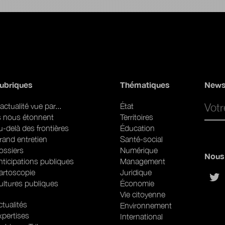
ubriques
Thématiques
News
Email 
actualité vue par...
État
ls nous étonnent
Territoires
u-delà des frontières
Éducation
rand entretien
Santé-social
ossiers
Numérique
Nous 
nticipations publiques
Management
artoscopie
Juridique
sur
ultures publiques
Économie
Vie citoyenne
ubriques (web)
tualités
Environnement
xpertises
International