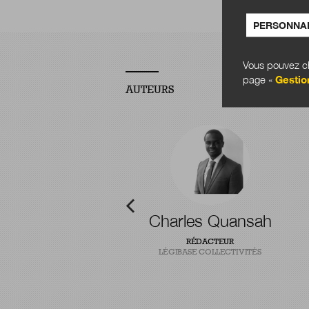
PERSONNAL
Vous pouvez ch
page «
Gestio
AUTEURS
-Baptiste Pointel
Charles Quansah
T CHERCHEUR EN INNOVATION
RÉDACTEUR
PUBLIQUE
LÉGIBASE COLLECTIVITÉS