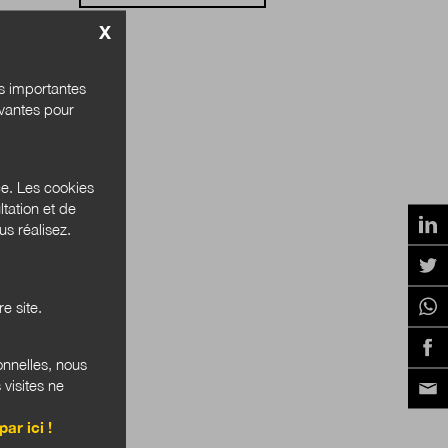
X
és importantes
ivantes pour
ce. Les cookies
tation et de
s réalisez.
e site.
onnelles, nous
 visites ne
par ici !