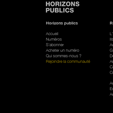
Horizons publics
R
Accueil
L'
Numéros
I
S'abonner
A
Acheter un numéro
G
Qui sommes-nous ?
D
Rejoindre la communauté
A
C
C
R
Ac
E
A
Pied de page