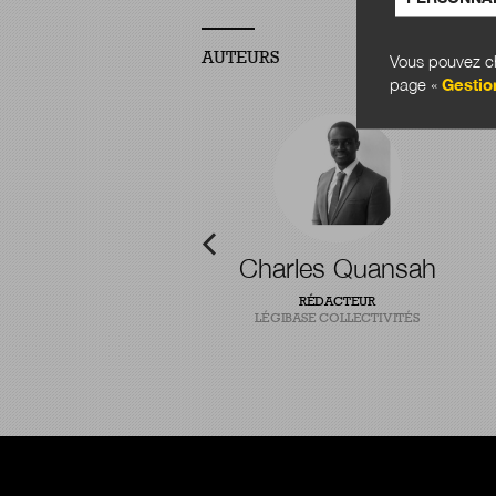
AUTEURS
Vous pouvez ch
page «
Gestio
-Baptiste Pointel
Charles Quansah
T CHERCHEUR EN INNOVATION
RÉDACTEUR
PUBLIQUE
LÉGIBASE COLLECTIVITÉS