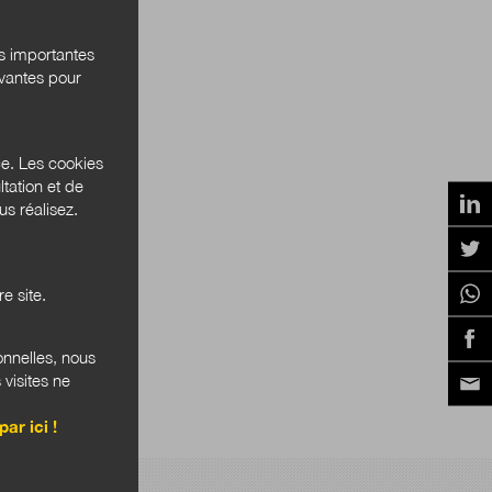
és importantes
ivantes pour
ce. Les cookies
tation et de
s réalisez.
e site.
onnelles, nous
 visites ne
par ici !