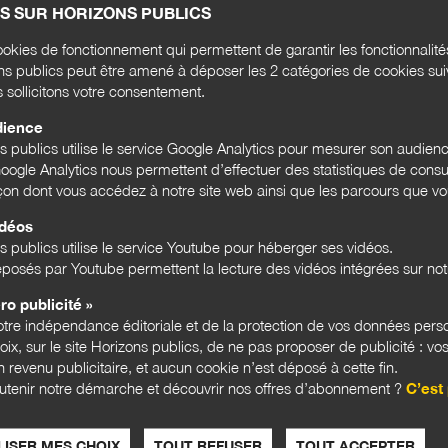
S SUR HORIZONS PUBLICS
okies de fonctionnement qui permettent de garantir les fonctionnalit
ons publics peut être amené à déposer les 2 catégories de cookies su
s sollicitons votre consentement.
dience
ns publics utilise le service Google Analytics pour mesurer son audien
ogle Analytics nous permettent d’effectuer des statistiques de consul
açon dont vous accédez à notre site web ainsi que les parcours que vou
is
e
idéos
n
s publics utilise le service Youtube pour héberger ses vidéos.
un
posés par Youtube permettent la lecture des vidéos intégrées sur notr
ro publicité »
tre indépendance éditoriale et de la protection de vos données pers
hoix, sur le site Horizons publics, de ne pas proposer de publicité : vos
 revenu publicitaire, et aucun cookie n’est déposé à cette fin.
utenir notre démarche et découvrir nos offres d’abonnement ?
C’est 
ISER MES CHOIX
TOUT REFUSER
TOUT ACCEPTER