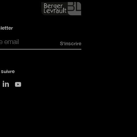
letter
*
suivre
sur LinkedIn
 Twitter
sur Youtube