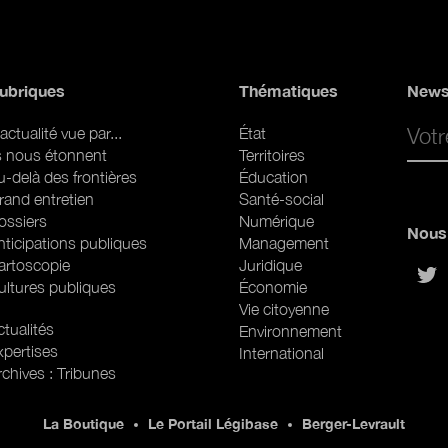
ubriques
Thématiques
News
Email 
actualité vue par...
État
ls nous étonnent
Territoires
u-delà des frontières
Éducation
rand entretien
Santé-social
ossiers
Numérique
Nous 
nticipations publiques
Management
artoscopie
Juridique
sur
ultures publiques
Économie
Vie citoyenne
ubriques (web)
tualités
Environnement
xpertises
International
rchives : Tribunes
La Boutique
Le Portail Légibase
Berger-Levrault