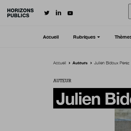
Horizonspublics.fr sur LinkedIn
Horizonspublics.fr sur Twitter
Horizonspublics.fr sur Youtub
Aller au contenu principal
Menu principal
Navigation Principale
Accueil
Rubriques
Thème
Accueil
Auteurs
Julien Bidoux Perez
AUTEUR
Julien Bi