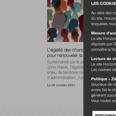
LES COOKIE
Au-delà des co
du site, Horiz
lesquelles nou
Mesure d’au
Le site Horizo
déposés par Go
connaître la f
L’égalité des chances, enjeux et déf
pour renouveler la fonction publiqu
Lecture de v
Systématisé par le philosophe américai
Le site Horizon
John Rawls, l’égalité des chances est 
Les cookies dé
enjeu de territoire mais aussi un enjeu
d’administration. Avec sa...
Politique « Zé
Soucieux de no
Le 26 octobre 2021
avons fait le c
génèrent aucun
Vous voulez so
PERSONNAL