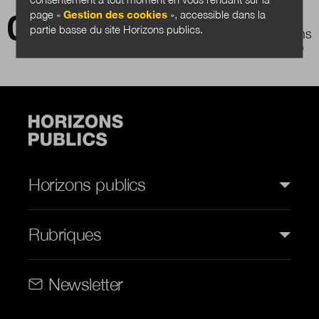
page «
Gestion des cookies
», accessible dans la
Les élus locaux de petites villes et la
partie basse du site Horizons publics.
participation citoyenne dans les projets urbains
: une question opérationnelle et de recherche
Horizons publics
Rubriques
Rubriques (web)
Newsletter