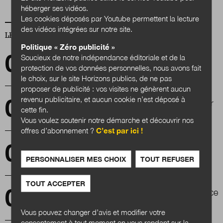
héberger ses vidéos.
Les cookies déposés par Youtube permettent la lecture
des vidéos intégrées sur notre site.
LES PLUS LUS
Politique « Zéro publicité »
Soucieux de notre indépendance éditoriale et de la
« Fonds vert » : les collectivités locales aux
avant-postes
protection de vos données personnelles, nous avons fait
le choix, sur le site Horizons publics, de ne pas
proposer de publicité : vos visites ne génèrent aucun
revenu publicitaire, et aucun cookie n’est déposé à
Des idées et des pistes d’action pour susciter
cette fin.
des vocations publiques
Vous voulez soutenir notre démarche et découvrir nos
offres d’abonnement ?
C’est par ici !
« Faire ensemble », le principal défi pour
accélérer les transitions
PERSONNALISER MES CHOIX
TOUT REFUSER
TOUT ACCEPTER
La prospective pour faire territoire, l'expérience
de Metz métropole
Vous pouvez changer d’avis et modifier votre
consentement à tout moment en vous rendant sur la