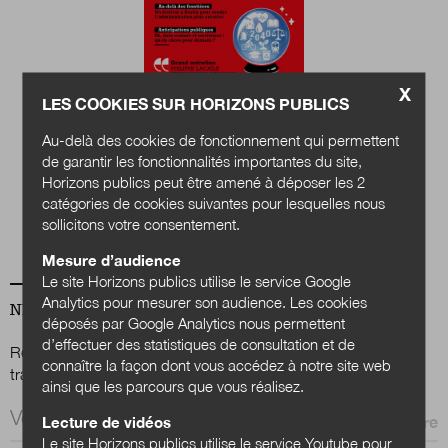
Nous suivre
sur Twitter
sur LinkedIn
sur 
X
LES COOKIES SUR HORIZONS PUBLICS
Quels services
Au-delà des cookies de fonctionnement qui permettent
publics en 2040 ?
de garantir les fonctionnalités importantes du site,
Horizons publics peut être amené à déposer les 2
Acheter
catégories de cookies suivantes pour lesquelles nous
sollicitons votre consentement.
Mesure d’audience
Le site Horizons publics utilise le service Google
Analytics pour mesurer son audience. Les cookies
NEWSLETTER
déposés par Google Analytics nous permettent
d’effectuer des statistiques de consultation et de
Renseignez votre email afin de suivre l'actualité de la
connaître la façon dont vous accédez à notre site web
transformation publique.
ainsi que les parcours que vous réalisez.
Email *
Lecture de vidéos
Le site Horizons publics utilise le service Youtube pour