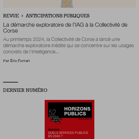
Boutique
REVUE
ANTICIPATIONS PUBLIQUES
La démarche exploratoire de l’IAG à la Collectivité de
Corse
Au printemps 2024, la Collectivité de Corse a lancé une
Qui sommes-nous ?
démarche exploratoire inédite qui se concentre sur les usages
concrets de l’intelligence...
Par
Éric Ferrari
Nous contacter
Newsletter
DERNIER NUMÉRO
Renseignez votre email afin de suivre l'actualité
de la transformation publique.