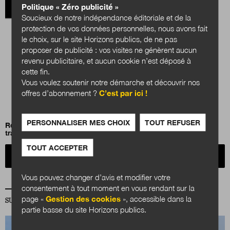
Politique « Zéro publicité »
Soucieux de notre indépendance éditoriale et de la
protection de vos données personnelles, nous avons fait
le choix, sur le site Horizons publics, de ne pas
proposer de publicité : vos visites ne génèrent aucun
revenu publicitaire, et aucun cookie n’est déposé à
cette fin.
Vous voulez soutenir notre démarche et découvrir nos
offres d’abonnement ?
C’est par ici !
PERSONNALISER MES CHOIX
TOUT REFUSER
Réinventer la relation élu-cadre dirigeant dans un monde en
transition
TOUT ACCEPTER
Acheter
Vous pouvez changer d’avis et modifier votre
consentement à tout moment en vous rendant sur la
page «
Gestion des cookies
», accessible dans la
SUR LA MÊME THÉMATIQUE TERRITOIRES
partie basse du site Horizons publics.