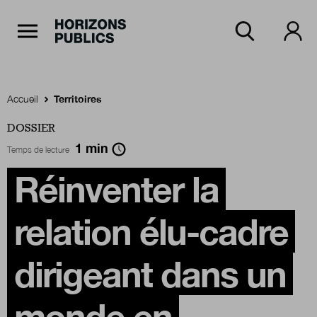
Navigation Principale
Horizons publics
Aller au contenu principal
Menu principal
Accueil
Territoires
DOSSIER
Accueil
1
min
Temps de lecture
Réinventer la
Rubriques
relation élu-cadre
Thèmes
dirigeant dans un
Numéros
monde en