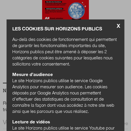
Nous suivre
sur Twitter
sur LinkedIn
sur 
X
LES COOKIES SUR HORIZONS PUBLICS
Quels services
Au-delà des cookies de fonctionnement qui permettent
publics en 2040 ?
de garantir les fonctionnalités importantes du site,
Horizons publics peut être amené à déposer les 2
catégories de cookies suivantes pour lesquelles nous
Acheter
sollicitons votre consentement.
Mesure d’audience
Le site Horizons publics utilise le service Google
Analytics pour mesurer son audience. Les cookies
NEWSLETTER
déposés par Google Analytics nous permettent
d’effectuer des statistiques de consultation et de
Renseignez votre email afin de suivre l'actualité de la
connaître la façon dont vous accédez à notre site web
transformation publique.
ainsi que les parcours que vous réalisez.
Email *
Lecture de vidéos
Le site Horizons publics utilise le service Youtube pour