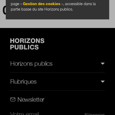
page «
Gestion des cookies
», accessible dans la
The elephant in the room
partie basse du site Horizons publics.
Horizons publics
Rubriques
Rubriques (web)
Newsletter