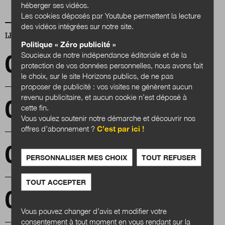
héberger ses vidéos.
Les cookies déposés par Youtube permettent la lecture
des vidéos intégrées sur notre site.
LES PLUS LUS
Politique « Zéro publicité »
Soucieux de notre indépendance éditoriale et de la
Jean-François Caron : « Je suis la première
protection de vos données personnelles, nous avons fait
génération qui a dû traiter l’après-mine »
le choix, sur le site Horizons publics, de ne pas
proposer de publicité : vos visites ne génèrent aucun
revenu publicitaire, et aucun cookie n’est déposé à
La crise de la démocratie : qui est le peuple ?
cette fin.
Comment le gouverner ?
Vous voulez soutenir notre démarche et découvrir nos
offres d’abonnement ?
C’est par ici !
Nouvelle législation en vue pour l’économie
PERSONNALISER MES CHOIX
TOUT REFUSER
circulaire
TOUT ACCEPTER
Mobilité et déconfinement : le vélo revient au
cœur de l'action publique locale
Vous pouvez changer d’avis et modifier votre
consentement à tout moment en vous rendant sur la