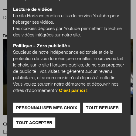
Lecture de vidéos
Le site Horizons publics utilise le service Youtube pour
DU MÊME AUTEUR
héberger ses vidéos.
Les cookies déposés par Youtube permettent la lecture
des vidéos intégrées sur notre site.
DOSSIER
Politique « Zéro publicité »
Soucieux de notre indépendance éditoriale et de la
protection de vos données personnelles, nous avons fait
le choix, sur le site Horizons publics, de ne pas proposer
de publicité : vos visites ne génèrent aucun revenu
publicitaire, et aucun cookie n’est déposé à cette fin.
Vous voulez soutenir notre démarche et découvrir nos
offres d’abonnement ?
C’est par ici !
PERSONNALISER MES CHOIX
TOUT REFUSER
TOUT ACCEPTER
Quels droits pour les prisonniers ?
La loi pénitentiaire du 24 novembre 2009, adoptée par la