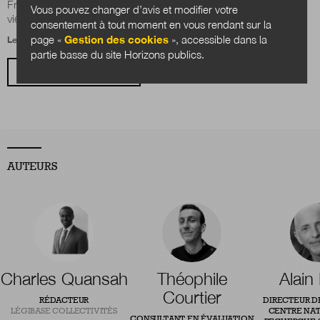
France, précise la liste des droits des prisonniers lors de leur
Vous pouvez changer d’avis et modifier votre
vie en détention...
consentement à tout moment en vous rendant sur la
page «
Gestion des cookies
», accessible dans la
Le 8 août 2018
partie basse du site Horizons publics.
VOIR TOUS LES ARTICLES
AUTEURS
Charles Quansah
Théophile
Alain
Courtier
RÉDACTEUR
DIRECTEUR D
LÉGIBASE COLLECTIVITÉS
CENTRE NAT
CONSULTANT EN ÉVALUATION