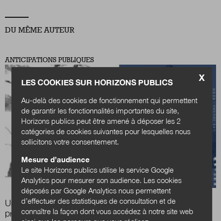
DU MÊME AUTEUR
Nous suivre
sur Twitter
sur LinkedIn
sur
ANTICIPATIONS PUBLIQUES
X
LES COOKIES SUR HORIZONS PUBLICS
Au-delà des cookies de fonctionnement qui permettent
de garantir les fonctionnalités importantes du site,
Horizons publics peut être amené à déposer les 2
catégories de cookies suivantes pour lesquelles nous
sollicitons votre consentement.
Mesure d’audience
Le site Horizons publics utilise le service Google
Analytics pour mesurer son audience. Les cookies
déposés par Google Analytics nous permettent
d’effectuer des statistiques de consultation et de
Une mission dont vous êtes le héros :
gamifier la
connaître la façon dont vous accédez à notre site web
prospective de défense