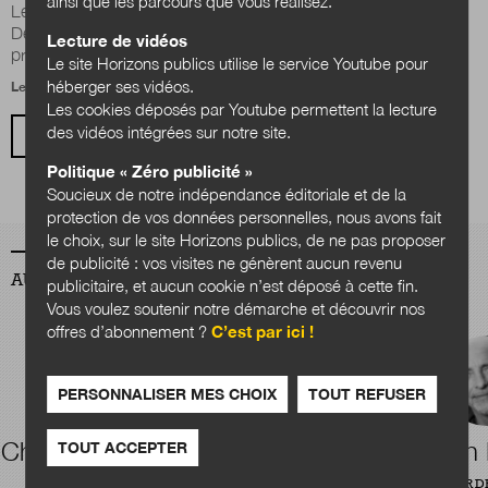
ainsi que les parcours que vous réalisez.
Les anciens auditeurs de l’Institut des Hautes études de
Défense nationale (IHEDN), nommés « Jeunes IHEDN »,
Lecture de vidéos
première association européenne de...
Le site Horizons publics utilise le service Youtube pour
héberger ses vidéos.
Le 24 octobre 2021
Les cookies déposés par Youtube permettent la lecture
des vidéos intégrées sur notre site.
VOIR TOUS LES ARTICLES
Politique « Zéro publicité »
Soucieux de notre indépendance éditoriale et de la
protection de vos données personnelles, nous avons fait
le choix, sur le site Horizons publics, de ne pas proposer
de publicité : vos visites ne génèrent aucun revenu
AUTEURS
publicitaire, et aucun cookie n’est déposé à cette fin.
Vous voulez soutenir notre démarche et découvrir nos
offres d’abonnement ?
C’est par ici !
PERSONNALISER MES CHOIX
TOUT REFUSER
Charles Quansah
Théophile
Alain
TOUT ACCEPTER
Courtier
RÉDACTEUR
DIRECTEUR D