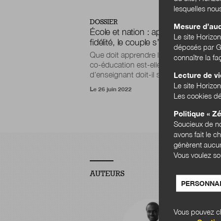
lesquelles nou
DOSSIER
Mesure d’au
École et nation : après des siècles 
Le site Horizo
fidélité, le couple s’interroge
déposés par Go
Que doit apprendre l’École aux élèves 
connaître la f
co-éducation est-elle un mythe ? Le mé
d’enseignant doit-il se transformer ?
Lecture de v
Le site Horizon
Le 26 juin 2022
Les cookies dé
Politique « Zé
Soucieux de no
avons fait le c
génèrent aucun
Vous voulez so
AUTEURS
PERSONNAL
Vous pouvez ch