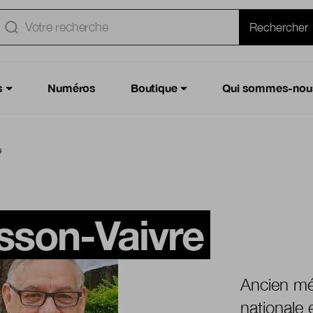
e
Rechercher
s
Numéros
Boutique
Qui sommes-nou
e
sson-Vaivre
Ancien mé
nationale 