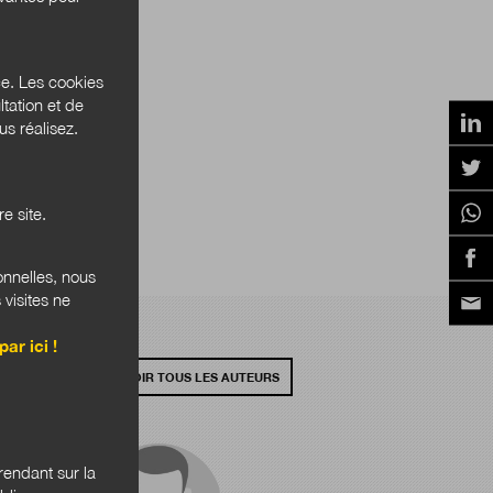
ce. Les cookies
tation et de
s réalisez.
e site.
onnelles, nous
 visites ne
par ici !
VOIR TOUS LES AUTEURS
endant sur la