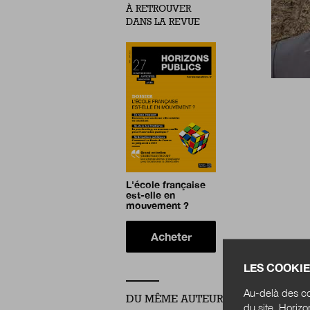
À RETROUVER
DANS LA REVUE
L'école française
est-elle en
mouvement ?
Acheter
LES COOKIE
Au-delà des co
DU MÊME AUTEUR
du site, Horiz