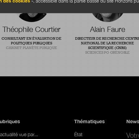
n des cookies
», accessible dans la partie basse du site Horizons pu
Théophile Courtier
Alain Faure
CONSULTANT EN ÉVALUATION DE
DIRECTEUR DE RECHERCHE CENTR
POLITIQUES PUBLIQUES
NATIONAL DE LA RECHERCHE
CABINET PLANÈTE PUBLIQUE
SCIENTIFIQUE (CNRS)
SCIENCES PO GRENOBLE
ubriques
Thématiques
News
Email 
actualité vue par...
État