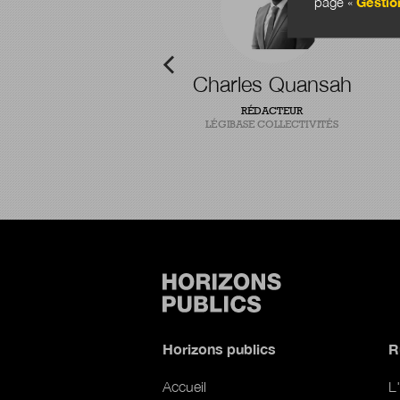
page «
Gestio
-Baptiste Pointel
Charles Quansah
T CHERCHEUR EN INNOVATION
RÉDACTEUR
PUBLIQUE
LÉGIBASE COLLECTIVITÉS
Horizons publics
R
Accueil
L'