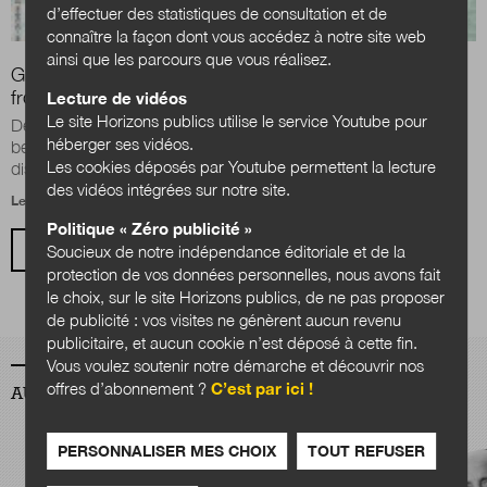
d’effectuer des statistiques de consultation et de
connaître la façon dont vous accédez à notre site web
ainsi que les parcours que vous réalisez.
Grand Chambéry : penser les mobilités au-delà des
frontières administratives
Lecture de vidéos
Le site Horizons publics utilise le service Youtube pour
Dépasser le cadre intercommunal pour mieux gérer les
héberger ses vidéos.
besoins des usagers, se donner des capacités à agir, éviter la
Les cookies déposés par Youtube permettent la lecture
dispersion et s’approcher des...
des vidéos intégrées sur notre site.
Le 27 mars 2023
Politique « Zéro publicité »
VOIR TOUS LES ARTICLES
Soucieux de notre indépendance éditoriale et de la
protection de vos données personnelles, nous avons fait
le choix, sur le site Horizons publics, de ne pas proposer
de publicité : vos visites ne génèrent aucun revenu
publicitaire, et aucun cookie n’est déposé à cette fin.
Vous voulez soutenir notre démarche et découvrir nos
offres d’abonnement ?
C’est par ici !
AUTEURS
PERSONNALISER MES CHOIX
TOUT REFUSER