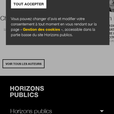
TOUT ACCEPTER
Charles Quansah
Théophile
Alain
Vous pouvez changer d’avis et modifier votre
Courtier
consentement à tout moment en vous rendant sur la
RÉDACTEUR
DIRECTEUR D
page «
Gestion des cookies
», accessible dans la
LÉGIBASE COLLECTIVITÉS
CENTRE NAT
CONSULTANT EN ÉVALUATION
RECHERCHE S
partie basse du site Horizons publics.
DE POLITIQUES PUBLIQUES
(CN
CABINET PLANÈTE PUBLIQUE
SCIENCES P
VOIR TOUS LES AUTEURS
Horizons publics