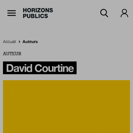
Navigation Principale
Horizons publics
Aller au contenu principal
Menu principal
Accueil
Auteurs
AUTEUR
Accueil
David Courtine
Rubriques
Thèmes
Numéros