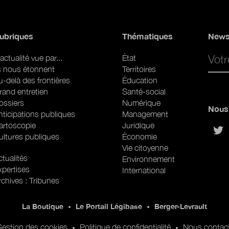
ubriques
Thématiques
News
Email 
actualité vue par...
État
ls nous étonnent
Territoires
u-delà des frontières
Éducation
rand entretien
Santé-social
ossiers
Numérique
Nous 
nticipations publiques
Management
artoscopie
Juridique
sur
ultures publiques
Économie
Vie citoyenne
ubriques (web)
tualités
Environnement
xpertises
International
rchives : Tribunes
La Boutique
Le Portail Légibase
Berger-Levrault
estion des cookies
Politique de confidentialité
Nous contac