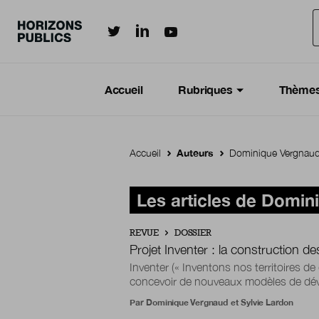
Horizonspublics.fr sur LinkedIn
Horizonspublics.fr sur Twitter
Horizonspublics.fr sur Youtub
Aller au contenu principal
Menu principal
Navigation Principale
Accueil
Rubriques
Thème
Accueil
Auteurs
Dominique Vergnau
Les articles de Domin
REVUE
DOSSIER
Projet Inventer : la construction de
Inventer (« Inventons nos territoires de
concevoir de nouveaux modèles de dével
Par
Dominique Vergnaud
et
Sylvie Lardon