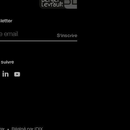
letter
*
suivre
sur LinkedIn
 Twitter
sur Youtube
ter
Réalisé par IDIX