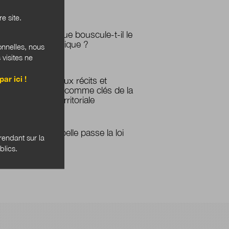
recherche
e site.
Le numérique bouscule-t-il le
pouvoir étatique ?
onnelles, nous
 visites ne
par ici !
Les nouveaux récits et
l'imaginaire comme clés de la
transition territoriale
Vincent Aubelle passe la loi
endant sur la
sur le divan
blics.
 Bannières