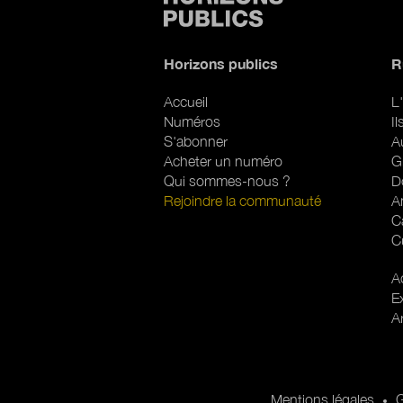
Horizons publics
R
Accueil
L'
Numéros
I
S'abonner
A
Acheter un numéro
G
Qui sommes-nous ?
D
Rejoindre la communauté
A
C
C
R
Ac
E
A
Pied de page
Pied de page 2
Mentions légales
G