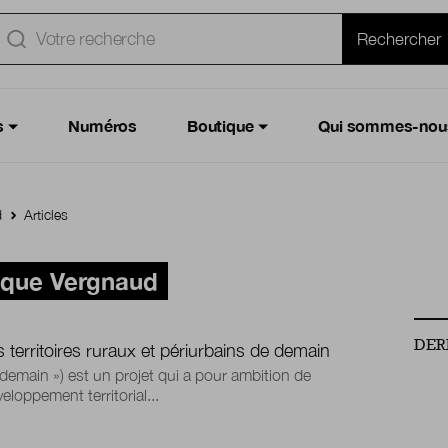
e
Rechercher
s
Numéros
Boutique
Qui sommes-nou
d
Articles
ique Vergnaud
DER
s territoires ruraux et périurbains de demain
 demain ») est un projet qui a pour ambition de
oppement territorial...