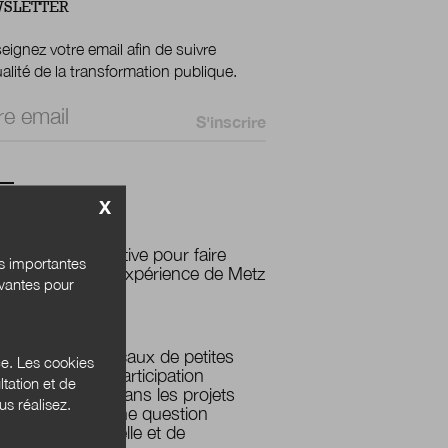
SLETTER
ignez votre email afin de suivre
ualité de la transformation publique.
 *
X
PLUS LUS
La prospective pour faire
és importantes
territoire, l'expérience de Metz
ivantes pour
métropole
Les élus locaux de petites
ce. Les cookies
villes et la participation
tation et de
citoyenne dans les projets
s réalisez.
urbains : une question
opérationnelle et de