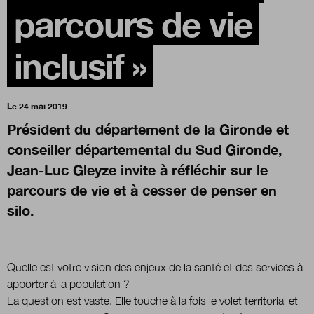
parcours de vie
Boutique
inclusif »
Qui sommes-nous ?
Le 24 mai 2019
Président du département de la Gironde et
Nous contacter
conseiller départemental du Sud Gironde,
Jean-Luc Gleyze invite à réfléchir sur le
parcours de vie et à cesser de penser en
Newsletter
silo.
Renseignez votre email afin de suivre l'actualité
de la transformation publique.
Quelle est votre vision des enjeux de la santé et des services à
apporter à la population ?
La question est vaste. Elle touche à la fois le volet territorial et