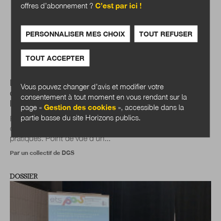
offres d’abonnement ?
C’est par ici !
PERSONNALISER MES CHOIX
TOUT REFUSER
TOUT ACCEPTER
Les transitions sociales et environnementales au sein
Vous pouvez changer d’avis et modifier votre
des collectivités : quels enjeux de transformation pour
consentement à tout moment en vous rendant sur la
les administrations ?
page «
Gestion des cookies
», accessible dans la
partie basse du site Horizons publics.
Face aux limites planétaires dépassées et à des inégalités
qui se creusent, les administrations doivent revoir leurs
pratiques. Point de vue d’un...
Par un collectif de DGS
DOSSIER