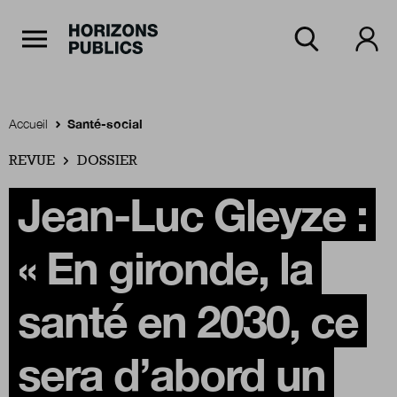
Navigation Principale
Horizons publics
Aller au contenu principal
Menu principal
Accueil
Santé-social
REVUE
Accueil
DOSSIER
Jean-Luc Gleyze :
Rubriques
« En gironde, la
Thèmes
santé en 2030, ce
sera d’abord un
Numéros