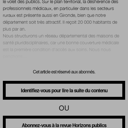
le volet des publics. Sur le plan territorial, la déshérence des
professionnels médicaux, en particulier dans les secteurs
ruraux est présente aussi en Gironde, bien que notre
Nous suivre
sur Twitter
sur LinkedIn
sur 
département soit très attractif. Il reçoit 20 000 habitants de
plus par an.
Nous structurons un réseau départemental des maisons de
santé pluridisciplinaires, car une bonne couverture médicale
est la première condition d’accès aux soins. Nous nous
Cet article est réservé aux abonnés.
Identifiez-vous pour lire la suite du contenu
OU
Abonnez-vous à la revue Horizons publics