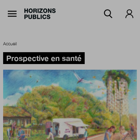
Navigation Principale
Horizons publics
Aller au contenu principal
Menu principal
Accueil
Accueil
Prospective en santé
Rubriques
Thèmes
Numéros