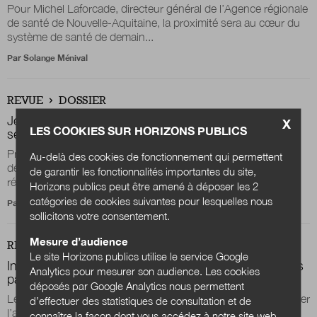
Pour Michel Laforcade, directeur général de l’Agence régionale
de santé de Nouvelle-Aquitaine, la proximité sera au cœur du
système de santé de demain...
Par
Solange Ménival
REVUE
DOSSIER
Jean-Luc Gleyze : « En gironde, la santé en 2030, ce
X
LES COOKIES SUR HORIZONS PUBLICS
sera d’abord un parcours de vie inclusif »
Président du département de la Gironde et conseiller
Au-delà des cookies de fonctionnement qui permettent
départemental du Sud Gironde, Jean-Luc Gleyze invite à
de garantir les fonctionnalités importantes du site,
réfléchir sur le parcours de vie et à...
Horizons publics peut être amené à déposer les 2
catégories de cookies suivantes pour lesquelles nous
Par
Solange Ménival
sollicitons votre consentement.
Mesure d’audience
REVUE
DOSSIER
Le site Horizons publics utilise le service Google
Infirmier·es : des organisations de proximité repensées
Analytics pour mesurer son audience. Les cookies
par les professionnels
déposés par Google Analytics nous permettent
Les infirmier·es en 2030 seront en première ligne pour favoriser
d’effectuer des statistiques de consultation et de
l’accès direct aux premiers soins avec une majorité de
connaître la façon dont vous accédez à notre site web