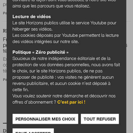
prestations à domicile...
ainsi que les parcours que vous réalisez.
Par
Lecture de vidéos
Le site Horizons publics utilise le service Youtube pour
héberger ses vidéos.
REVUE
DOSSIER
Les cookies déposés par Youtube permettent la lecture
François Martial : « La pharmacie de demain sera le
des vidéos intégrées sur notre site.
premier espace connecté en matière de santé dans les
territoires »
Politique « Zéro publicité »
Soucieux de notre indépendance éditoriale et de la
Explication d’un traitement, sécurité des patients, nouvelles
protection de vos données personnelles, nous avons fait
compétences techniques et de dialogue, consultation de
télémédecine en officine, le...
le choix, sur le site Horizons publics, de ne pas
proposer de publicité : vos visites ne génèrent aucun
Par
Solange Ménival
revenu publicitaire, et aucun cookie n’est déposé à
cette fin.
Vous voulez soutenir notre démarche et découvrir nos
Pagination
offres d’abonnement ?
C’est par ici !
Page courante
Page
1
2
PERSONNALISER MES CHOIX
TOUT REFUSER
DERNIER NUMÉRO