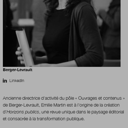
Boutique
Qui sommes-nous ?
Nous contacter
Berger-Levrault
Newsletter
LinkedIn
Renseignez votre email afin de suivre l'actualité
Ancienne directrice d'activité du pôle « Ouvrages et contenus »
de la transformation publique.
de Berger-Levrault, Emilie Martin est à l'origine de la création
d'
Horizons publics
, une revue unique dans le paysage éditorial
et consacrée à la transformation publique.