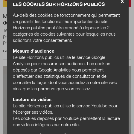
X
LES COOKIES SUR HORIZONS PUBLICS
Au-delà des cookies de fonctionnement qui permettent
Municipales 2020 : la professionnalisation des élus en
de garantir les fonctionnalités importantes du site,
débat
Horizons publics peut être amené à déposer les 2
Tendance au renforcement du statut des élus, recomposition
catégories de cookies suivantes pour lesquelles nous
probablement sans précédent des équipes municipales : le
sollicitons votre consentement.
prochain mandat sera-t-il synonyme...
Mesure d’audience
Le 8 novembre 2019
Le site Horizons publics utilise le service Google
Analytics pour mesurer son audience. Les cookies
déposés par Google Analytics nous permettent
d’effectuer des statistiques de consultation et de
connaître la façon dont vous accédez à notre site web
ainsi que les parcours que vous réalisez.
Lecture de vidéos
Le site Horizons publics utilise le service Youtube pour
héberger ses vidéos.
Les cookies déposés par Youtube permettent la lecture
des vidéos intégrées sur notre site.