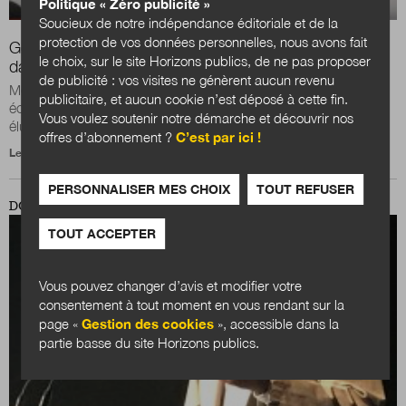
Politique « Zéro publicité »
Soucieux de notre indépendance éditoriale et de la
protection de vos données personnelles, nous avons fait
Gérard Larcher : «L’élu local occupe une place centrale
le choix, sur le site Horizons publics, de ne pas proposer
dans la démocratie»
de publicité : vos visites ne génèrent aucun revenu
Mouvement de démission des maires, transformations
publicitaire, et aucun cookie n’est déposé à cette fin.
économiques et culturelles, territoires fragmentés, rôle des
Vous voulez soutenir notre démarche et découvrir nos
élus locaux dans le « vivre ensemble »...
offres d’abonnement ?
C’est par ici !
Le 28 janvier 2019
PERSONNALISER MES CHOIX
TOUT REFUSER
DOSSIER
TOUT ACCEPTER
Vous pouvez changer d’avis et modifier votre
consentement à tout moment en vous rendant sur la
page «
Gestion des cookies
», accessible dans la
partie basse du site Horizons publics.