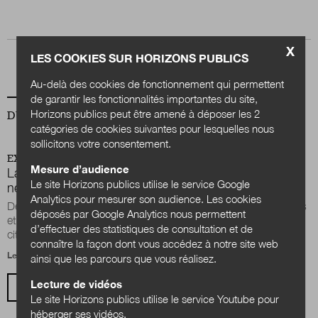
Nous suivre
X
sur Twitter
sur LinkedIn
sur
LES COOKIES SUR HORIZONS PUBLICS
Au-delà des cookies de fonctionnement qui permettent
de garantir les fonctionnalités importantes du site,
Horizons publics peut être amené à déposer les 2
DU MÊME AUTEUR
catégories de cookies suivantes pour lesquelles nous
sollicitons votre consentement.
EXPERTISES
Mesure d’audience
La mise en dialogue des acteurs : visée, butée ou
Le site Horizons publics utilise le service Google
nécessité face aux enjeux de transition ?
Analytics pour mesurer son audience. Les cookies
Depuis son origine, le programme des transitions écologiques
déposés par Google Analytics nous permettent
et sociales (TES) fait de la mobilisation des acteurs et des
d’effectuer des statistiques de consultation et de
citoyens un chemin de...
connaître la façon dont vous accédez à notre site web
Le 16 mai 2024
ainsi que les parcours que vous réalisez.
Lecture de vidéos
VOIR TOUS LES ARTICLES
Le site Horizons publics utilise le service Youtube pour
héberger ses vidéos.