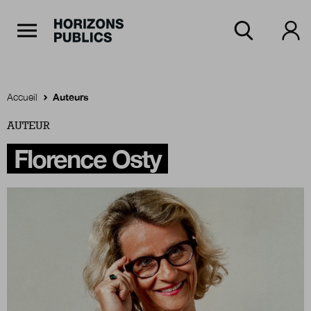
Navigation Principale
Horizons publics
Aller au contenu principal
Menu principal
Accueil
Auteurs
AUTEUR
Accueil
Florence Osty
Rubriques
Thèmes
Numéros