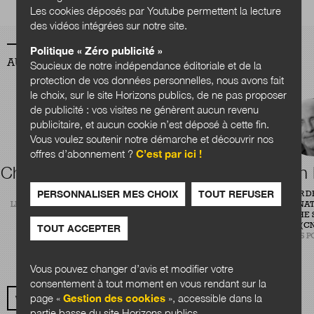
Les cookies déposés par Youtube permettent la lecture
des vidéos intégrées sur notre site.
Politique « Zéro publicité »
AUTEURS
Soucieux de notre indépendance éditoriale et de la
protection de vos données personnelles, nous avons fait
le choix, sur le site Horizons publics, de ne pas proposer
de publicité : vos visites ne génèrent aucun revenu
publicitaire, et aucun cookie n’est déposé à cette fin.
Vous voulez soutenir notre démarche et découvrir nos
offres d’abonnement ?
C’est par ici !
Charles Quansah
Théophile
Alain
Courtier
PERSONNALISER MES CHOIX
TOUT REFUSER
RÉDACTEUR
DIRECTEUR D
LÉGIBASE COLLECTIVITÉS
CENTRE NAT
CONSULTANT EN ÉVALUATION
RECHERCHE S
DE POLITIQUES PUBLIQUES
(CN
TOUT ACCEPTER
CABINET PLANÈTE PUBLIQUE
SCIENCES P
Vous pouvez changer d’avis et modifier votre
consentement à tout moment en vous rendant sur la
page «
Gestion des cookies
», accessible dans la
VOIR TOUS LES AUTEURS
partie basse du site Horizons publics.