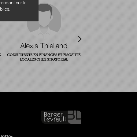
endant sur la
blics.
Alexis Thielland
E
CONSULTANTS EN FINANCES ET FISCALITÉ
LOCALES CHEZ STRATORIAL
letter