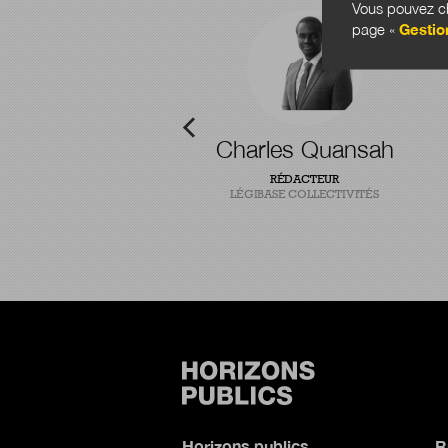
Vous pouvez ch
page «
Gestio
-Baptiste Pointel
Charles Quansah
T CHERCHEUR EN INNOVATION
RÉDACTEUR
PUBLIQUE
LÉGIBASE COLLECTIVITÉS
Horizons publics
R