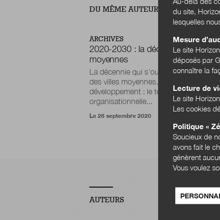
Au-delà des co
DU MÊME AUTEUR
du site, Horiz
lesquelles nou
Mesure d’au
ARCHIVES
2020-2030 : la décennie des villes
Le site Horizo
moyennes
déposés par Go
connaître la f
La décennie qui s’ouvre pourrait être ce
des villes moyennes, avec en clef de le
Lecture de v
développement : le télétravail et la rupt
Le site Horizon
organisationnelle...
Les cookies dé
Le 28 septembre 2020
Politique « Zé
Soucieux de no
avons fait le c
génèrent aucun
Vous voulez so
PERSONNAL
AUTEURS