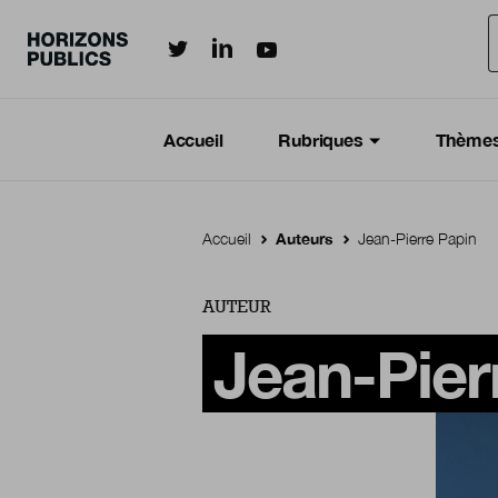
Horizonspublics.fr sur LinkedIn
Horizonspublics.fr sur Twitter
Horizonspublics.fr sur Youtub
Aller au contenu principal
Menu principal
Navigation Principale
Accueil
Rubriques
Thème
Accueil
Auteurs
Jean-Pierre Papin
AUTEUR
Jean-Pier