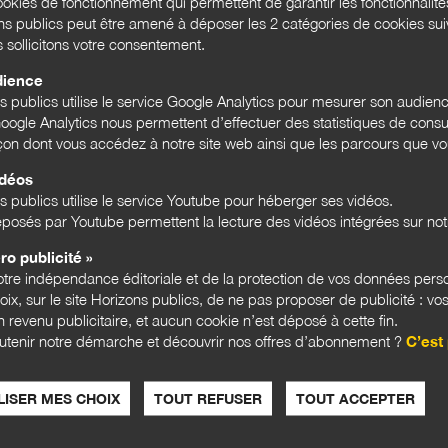
okies de fonctionnement qui permettent de garantir les fonctionnalit
ons publics peut être amené à déposer les 2 catégories de cookies su
s sollicitons votre consentement.
dience
ns publics utilise le service Google Analytics pour mesurer son audien
ogle Analytics nous permettent d’effectuer des statistiques de consul
açon dont vous accédez à notre site web ainsi que les parcours que vou
lle
ur
idéos
ure
s publics utilise le service Youtube pour héberger ses vidéos.
posés par Youtube permettent la lecture des vidéos intégrées sur notr
ro publicité »
tre indépendance éditoriale et de la protection de vos données pers
hoix, sur le site Horizons publics, de ne pas proposer de publicité : vos
 revenu publicitaire, et aucun cookie n’est déposé à cette fin.
utenir notre démarche et découvrir nos offres d’abonnement ?
C’est 
ISER MES CHOIX
TOUT REFUSER
TOUT ACCEPTER