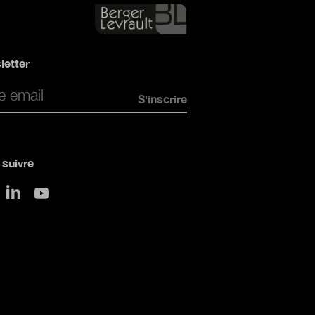
letter
*
suivre
sur LinkedIn
 Twitter
sur Youtube