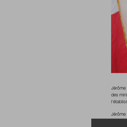
Jérôme F
des mini
l'établi
Jérôme F
administ