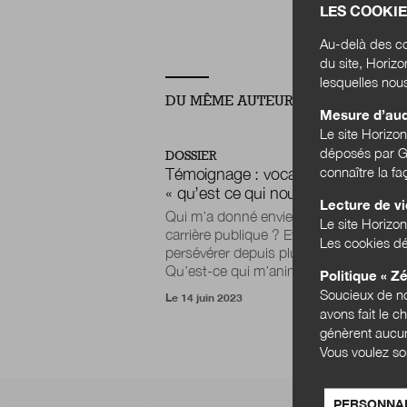
diversif
LES COOKIE
Au-delà des co
du site, Horiz
lesquelles nou
DU MÊME AUTEUR
Mesure d’au
Le site Horizo
déposés par Go
DOSSIER
connaître la f
Témoignage : vocation publique,
« qu’est ce qui nous appelle ? »
Lecture de v
Qui m’a donné envie d’entrer dans la
Le site Horizon
carrière publique ? Et qui m’a incité à y
Les cookies dé
persévérer depuis plus de trente ans ?
Qu’est-ce qui m’anime ? Pourquoi...
Politique « Zé
Soucieux de no
Le 14 juin 2023
avons fait le c
génèrent aucun
Vous voulez so
PERSONNAL