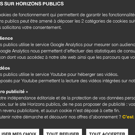
iée des enjeux de modernisation de l’administration de l’État.
S SUR HORIZONS PUBLICS
okies de fonctionnement qui permettent de garantir les fonctionnalit
ons publics peut être amené à déposer les 2 catégories de cookies su
s sollicitons votre consentement.
dience
ns publics utilise le service Google Analytics pour mesurer son audien
ogle Analytics nous permettent d’effectuer des statistiques de consul
DOSSIER
açon dont vous accédez à notre site web ainsi que les parcours que vou
« Innover », une idée neuve ?
Ancien responsable du secrétariat général
idéos
pour la modernisation de l’action publique
s publics utilise le service Youtube pour héberger ses vidéos.
(2012-2013), Jérôme Filippini fait partie des
posés par Youtube permettent la lecture des vidéos intégrées sur notr
pionniers et des...
ro publicité »
Le 20 novembre 2021
tre indépendance éditoriale et de la protection de vos données pers
hoix, sur le site Horizons publics, de ne pas proposer de publicité : vos
 revenu publicitaire, et aucun cookie n’est déposé à cette fin.
utenir notre démarche et découvrir nos offres d’abonnement ?
C’est 
ISER MES CHOIX
TOUT REFUSER
TOUT ACCEPTER