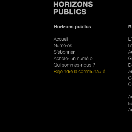
Horizons publics
R
Accueil
L'
Numéros
I
S'abonner
A
Acheter un numéro
G
Qui sommes-nous ?
D
Rejoindre la communauté
A
C
C
R
Ac
E
A
Pied de page