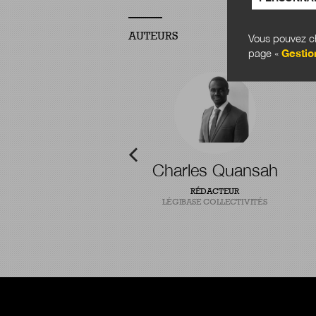
AUTEURS
Vous pouvez ch
page «
Gestio
-Baptiste Pointel
Charles Quansah
T CHERCHEUR EN INNOVATION
RÉDACTEUR
PUBLIQUE
LÉGIBASE COLLECTIVITÉS