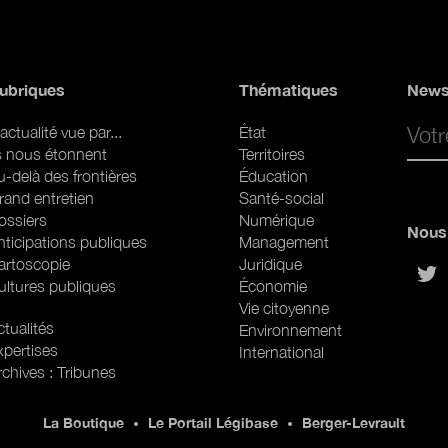
ubriques
Thématiques
News
Email 
actualité vue par...
État
ls nous étonnent
Territoires
u-delà des frontières
Éducation
rand entretien
Santé-social
ossiers
Numérique
Nous 
nticipations publiques
Management
artoscopie
Juridique
sur
ultures publiques
Économie
Vie citoyenne
ubriques (web)
tualités
Environnement
xpertises
International
rchives : Tribunes
La Boutique
Le Portail Légibase
Berger-Levrault