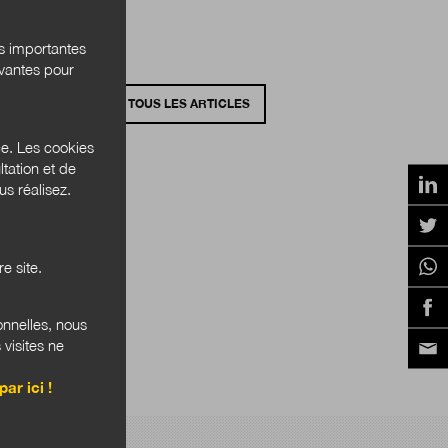
és importantes
ivantes pour
VOIR TOUS LES ARTICLES
ce. Les cookies
tation et de
s réalisez.
e site.
onnelles, nous
 visites ne
par ici !