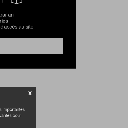
par an
ries
d'accès au site
X
és importantes
ivantes pour