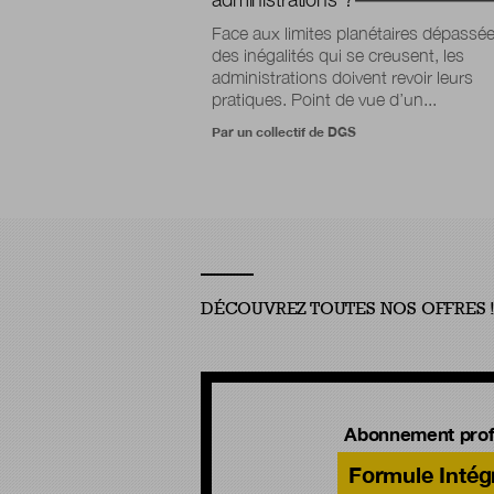
Face aux limites planétaires dépassée
des inégalités qui se creusent, les
administrations doivent revoir leurs
pratiques. Point de vue d’un...
Par un collectif de DGS
DÉCOUVREZ TOUTES NOS OFFRES 
Abonnement prof
Formule Intég