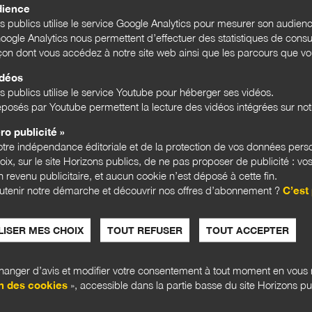
dience
ns publics utilise le service Google Analytics pour mesurer son audien
ogle Analytics nous permettent d’effectuer des statistiques de consul
açon dont vous accédez à notre site web ainsi que les parcours que vou
idéos
s publics utilise le service Youtube pour héberger ses vidéos.
DOSSIER
DOSSI
posés par Youtube permettent la lecture des vidéos intégrées sur notr
ro publicité »
tre indépendance éditoriale et de la protection de vos données pers
hoix, sur le site Horizons publics, de ne pas proposer de publicité : vos
 revenu publicitaire, et aucun cookie n’est déposé à cette fin.
utenir notre démarche et découvrir nos offres d’abonnement ?
C’est 
ISER MES CHOIX
TOUT REFUSER
TOUT ACCEPTER
Ce que veulent les élus ?
Le ma
à l’è
anger d’avis et modifier votre consentement à tout moment en vous r
Comprendre ce que veulent vraiment les
n des cookies
», accessible dans la partie basse du site Horizons pu
élus : une interrogation au cœur de la
Entre 
démocratie locale, mais aussi du quotidien
action