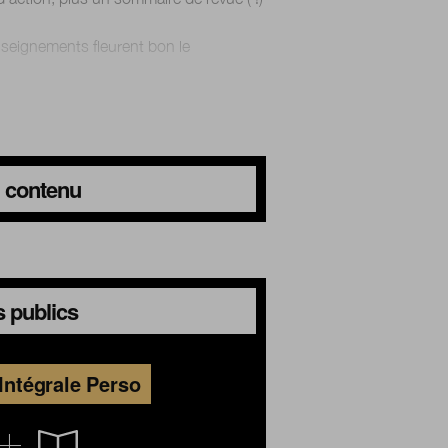
nseignements fleurent bon le
du contenu
 publics
Intégrale Perso