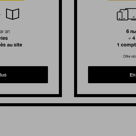
6 n
ar an
ries
4
+
ès au site
1 compte
Offre rés
lus
En