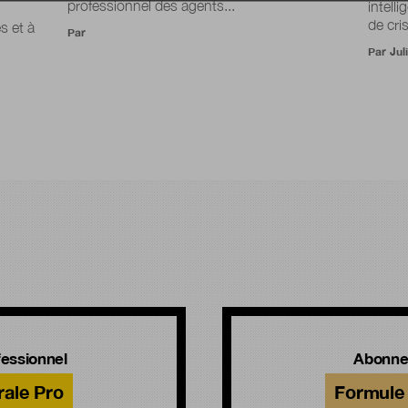
professionnel des agents...
intelli
de cri
s et à
Par
Par
Jul
!
essionnel
Abonne
rale Pro
Formule 