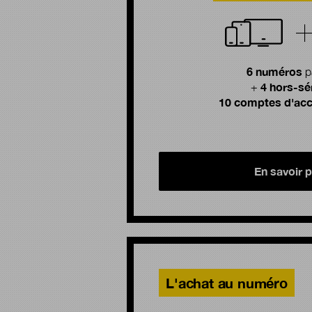
6 numéros
p
4 hors-sé
+
10 comptes d'acc
En savoir p
L'achat au numéro