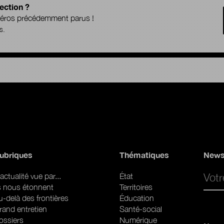
ection ?
uméros précédemment parus !
s.
ubriques
Thématiques
News
Email 
actualité vue par...
État
ls nous étonnent
Territoires
u-delà des frontières
Éducation
rand entretien
Santé-social
ossiers
Numérique