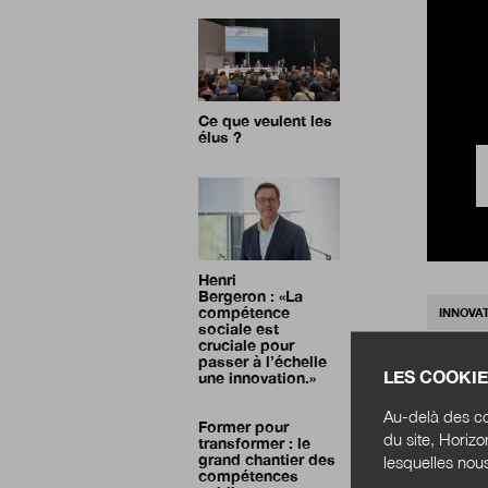
Ce que veulent les
élus ?
Henri
Bergeron :
«La
compétence
INNOVA
sociale est
cruciale pour
passer à l’échelle
LES COOKIE
une innovation.»
Au-delà des co
Former pour
du site, Horiz
transformer : le
grand chantier des
lesquelles nou
compétences