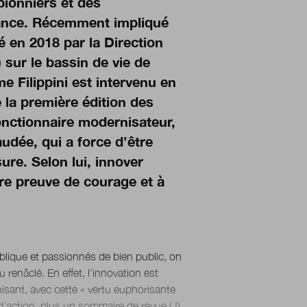
 pionniers et des
rance. Récemment impliqué
é en 2018 par la Direction
 sur le bassin de vie de
me Filippini est intervenu en
 la première édition des
fonctionnaire modernisateur,
udée, qui a force d’être
re. Selon lui, innover
ire preuve de courage et à
lique et passionnés de bien public, on
 renâclé. En effet, l’innovation est
isant, avec cette « vertu euphorisante
d’action, plus un sommaire de revue ( !)