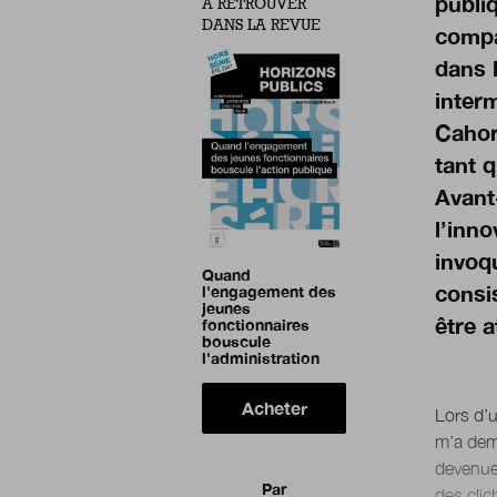
publiq
À RETROUVER
DANS LA REVUE
compa
dans l
interm
Cahors
tant q
Avant
l’inno
invoq
Quand
consis
l'engagement des
jeunes
être a
fonctionnaires
bouscule
l'administration
Acheter
Lors d’
m’a dema
devenue 
Par
des clic