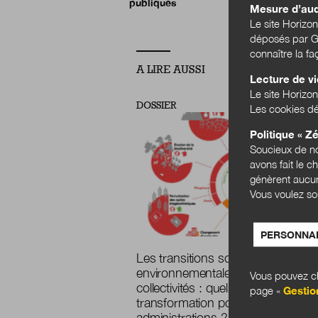
publiques
Mesure d’au
Le site Horizo
déposés par Go
connaître la f
A LIRE AUSSI
Lecture de v
Le site Horizon
DOSSIER
Les cookies dé
Politique « Zé
Soucieux de no
avons fait le c
génèrent aucun
Vous voulez so
PERSONNAL
Les transitions sociales et
environnementales au sein des
Vous pouvez ch
collectivités : quels enjeux de
page «
Gestio
transformation pour les
administrations ?