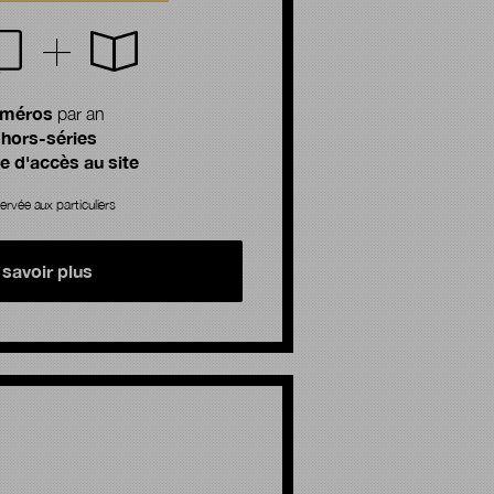
uméros
par an
 hors-séries
 d'accès au site
ervée aux particuliers
 savoir plus