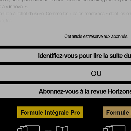
e à « innover ».
ention à l’effet d’usure. Comme les « cafés modernes » dont les e
Cet article est réservé aux abonnés.
Identifiez-vous pour lire la suite 
OU
Abonnez-vous à la revue Horizons
Formule Intégrale Pro
Formule 