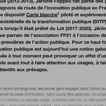
ue (2012-2013), Jérôme Filippini fait partie des
gnons de route de l’innovation publique en F
1
e dispositif
Carte blanche
piloté et expériment
inistérielle de la transformation publique (DITP)
 lorsqu’il était préfet du Lot (2017-2020), Jérô
ue parrain de l’association FP21 à l’occasion de
-premières
de l’action publique. Pour ce haut 
vation publique
est aujourd’hui une notion galva
uée à tout moment peut provoquer un effet d’usu
te avant tout à faire attention aux usages, à fa
ttentifs aux présages.
un récent échange avec des jeunes gens engagés dans l’action pub
ndé de parler d’innovation. Sans vouloir être rabat-joie, j’ai un peu
un mantra, un passage obligé. Le terme a bien sûr un effet galvan
hés », dont parle Hannah Arendt : plus un séminaire, plus un plan 