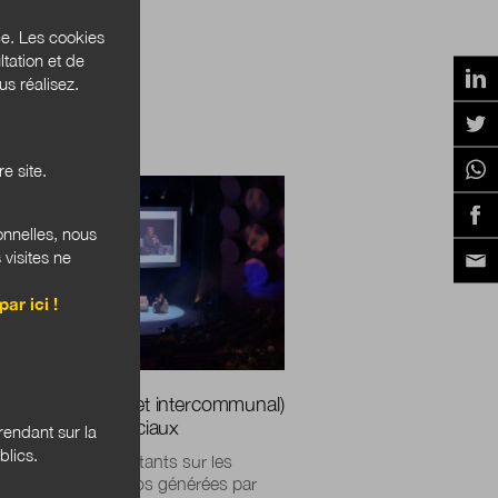
ce. Les cookies
tation et de
s réalisez.
ER
e site.
onnelles, nous
 visites ne
par ici !
ndat municipal (et intercommunal)
re des réseaux sociaux
endant sur la
blics.
posts viraux d’habitants sur les
s de la mairie, vidéos générées par