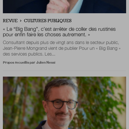
Nous suivre
REVUE
CULTURES PUBLIQUES
sur Twitter
sur LinkedIn
sur 
« Le “Big Bang”, c’est arrêter de coller des rustines
pour enfin faire les choses autrement. »
Consultant depuis plus de vingt ans dans le secteur public,
Jean-Pierre Mongrand vient de publier Pour un « Big Bang »
des services publics. Les...
Propos recueillis par
Julien Nessi