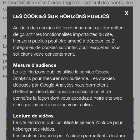
Rhône Méditerranée Corse. Ingénieur général des ponts, des
eaux et des forêts, il a...
X
LES COOKIES SUR HORIZONS PUBLICS
Propos recueillis par
Baptiste Gapenne
Au-delà des cookies de fonctionnement qui permettent
de garantir les fonctionnalités importantes du site,
REVUE
ILS NOUS ÉTONNENT
Horizons publics peut être amené à déposer les 2
Le Grand Annecy veut en finir avec le fioul
catégories de cookies suivantes pour lesquelles nous
sollicitons votre consentement.
En 2024, le Grand Annecy a lancé son Lab d’innovation
publique. Quelques mois plus tard, la première initiative était
Mesure d’audience
portée sur les fonts baptismaux...
Le site Horizons publics utilise le service Google
Par
Stéphane Menu
Analytics pour mesurer son audience. Les cookies
déposés par Google Analytics nous permettent
d’effectuer des statistiques de consultation et de
connaître la façon dont vous accédez à notre site web
ainsi que les parcours que vous réalisez.
Lecture de vidéos
Le site Horizons publics utilise le service Youtube pour
héberger ses vidéos.
Les cookies déposés par Youtube permettent la lecture