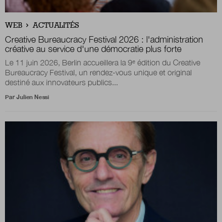
Boutique
WEB
ACTUALITÉS
Creative Bureaucracy Festival 2026 : l'administration
créative au service d'une démocratie plus forte
Le 11 juin 2026, Berlin accueillera la 9ᵉ édition du Creative
Qui sommes-nous ?
Bureaucracy Festival, un rendez-vous unique et original
destiné aux innovateurs publics...
Par
Julien Nessi
Nous contacter
Newsletter
Renseignez votre email afin de suivre l'actualité
de la transformation publique.