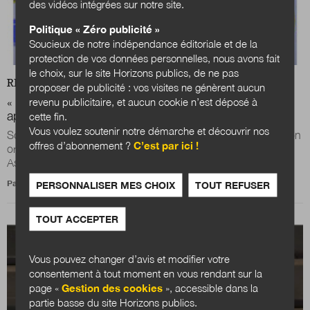
des vidéos intégrées sur notre site.
Politique « Zéro publicité »
Soucieux de notre indépendance éditoriale et de la
protection de vos données personnelles, nous avons fait
le choix, sur le site Horizons publics, de ne pas
REVUE
DOSSIER
proposer de publicité : vos visites ne génèrent aucun
revenu publicitaire, et aucun cookie n’est déposé à
« Innover, ce n’est pas décréter » : ce que nous
apprend Norbert Alter
cette fin.
Vous voulez soutenir notre démarche et découvrir nos
Sociologue affilié à Sciences Po Paris et auteur de L’innovation
offres d’abonnement ?
C’est par ici !
ordinaire1, Norbert Alter est intervenu en octobre dernier aux
Assises de l...
Par
Benoît Vallauri
PERSONNALISER MES CHOIX
TOUT REFUSER
TOUT ACCEPTER
Vous pouvez changer d’avis et modifier votre
consentement à tout moment en vous rendant sur la
page «
Gestion des cookies
», accessible dans la
partie basse du site Horizons publics.