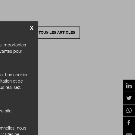
X
VOIR TOUS LES ARTICLES
és importantes
ivantes pour
ce. Les cookies
tation et de
s réalisez.
e site.
onnelles, nous
 visites ne