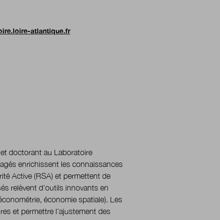
ire.loire-atlantique.fr
 et doctorant au Laboratoire
agés enrichissent les connaissances
rité Active (RSA) et permettent de
sés relèvent d’outils innovants en
économétrie, économie spatiale). Les
aires et permettre l’ajustement des