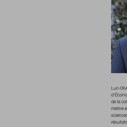
Luc-0liv
d’Écono
de la co
mettre e
science
résultat