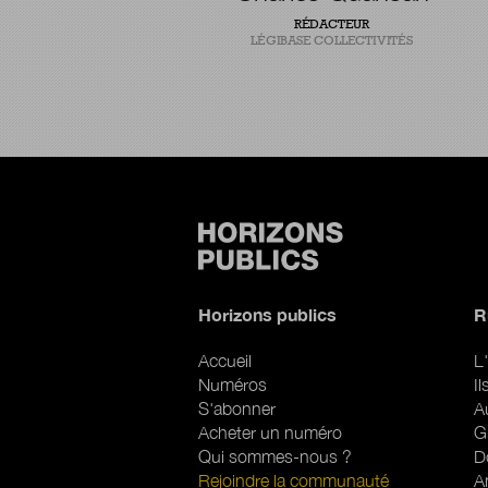
T CHERCHEUR EN INNOVATION
RÉDACTEUR
PUBLIQUE
LÉGIBASE COLLECTIVITÉS
Horizons publics
R
Accueil
L'
Numéros
I
S'abonner
A
Acheter un numéro
G
Qui sommes-nous ?
D
Rejoindre la communauté
A