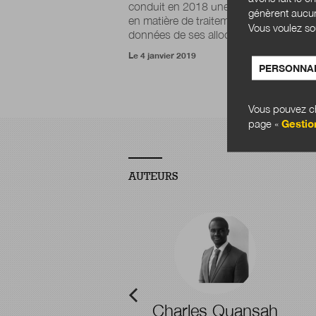
conduit en 2018 une démarche pionni
génèrent aucun
en matière de traitement et d'analyse d
Vous voulez so
données de ses allocataires RSA...
Le 4 janvier 2019
PERSONNAL
Vous pouvez ch
page «
Gestio
AUTEURS
-Baptiste Pointel
Charles Quansah