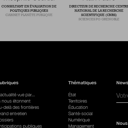
CONSULTANT EN ÉVALUATION DE
DIRECTEUR DE RECHERCHE CENTR
POLITIQUES PUBLIQUES
NATIONAL DE LA RECHERCHE
CABINET PLANÈTE PUBLIQUE
SCIENTIFIQUE (CNRS)
SCIENCES PO GRENOBLE
ubriques
Thématiques
News
Email 
actualité vue par...
État
ls nous étonnent
Territoires
u-delà des frontières
Éducation
rand entretien
Santé-social
ossiers
Numérique
Nous 
nticipations publiques
Management