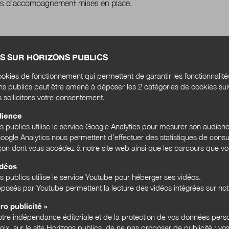
s d’accompagnement mises en place.
S SUR HORIZONS PUBLICS
okies de fonctionnement qui permettent de garantir les fonctionnalit
ons publics peut être amené à déposer les 2 catégories de cookies su
s sollicitons votre consentement.
dience
ns publics utilise le service Google Analytics pour mesurer son audien
ogle Analytics nous permettent d’effectuer des statistiques de consul
açon dont vous accédez à notre site web ainsi que les parcours que vou
idéos
s publics utilise le service Youtube pour héberger ses vidéos.
posés par Youtube permettent la lecture des vidéos intégrées sur notr
nts
ro publicité »
tre indépendance éditoriale et de la protection de vos données pers
hoix, sur le site Horizons publics, de ne pas proposer de publicité : vos