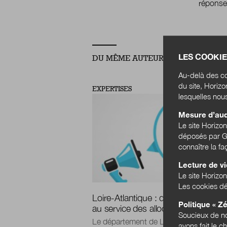
réponse
LES COOKIE
DU MÊME AUTEUR
Au-delà des co
du site, Horiz
EXPERTISES
lesquelles nou
Mesure d’au
Le site Horizo
déposés par Go
connaître la f
Lecture de v
Le site Horizon
Les cookies dé
Loire-Atlantique : des outils innova
Politique « Zé
au service des allocataires du RSA
Soucieux de no
Le département de Loire-Atlantique a
avons fait le c