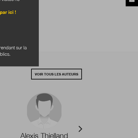
par ici !
endant sur la
blics.
VOIR TOUS LES AUTEURS
Alexis Thielland