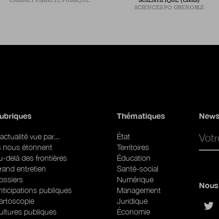
CABINET PLANÈTE PUBLIQUE
SCIENTIFIQUE (CNRS)
SCIENCES PO GRENOBLE
ubriques
Thématiques
News
Email 
actualité vue par...
État
ls nous étonnent
Territoires
u-delà des frontières
Éducation
rand entretien
Santé-social
ossiers
Numérique
Nous 
nticipations publiques
Management
artoscopie
Juridique
sur
ultures publiques
Économie