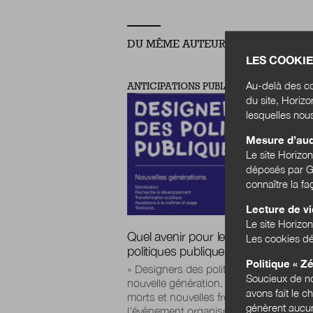
DU MÊME AUTEUR
LES COOKIE
Au-delà des co
ANTICIPATIONS PUBLIQUES
du site, Horiz
lesquelles nou
Mesure d’au
Le site Horizo
déposés par Go
connaître la f
Lecture de v
Le site Horizon
Quel avenir pour le design des
Les cookies dé
politiques publiques ?
Politique « Zé
« Designers des politiques publiques :
Soucieux de no
nouvelle génération. Controverses, ang
avons fait le c
morts et nouvelles frontières » : retour 
génèrent aucun
l’évènement organisé par...