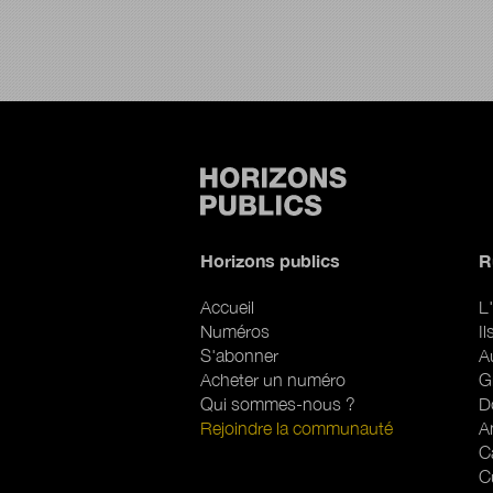
Horizons publics
R
Accueil
L'
Numéros
I
S'abonner
A
Acheter un numéro
G
Qui sommes-nous ?
D
Rejoindre la communauté
A
C
C