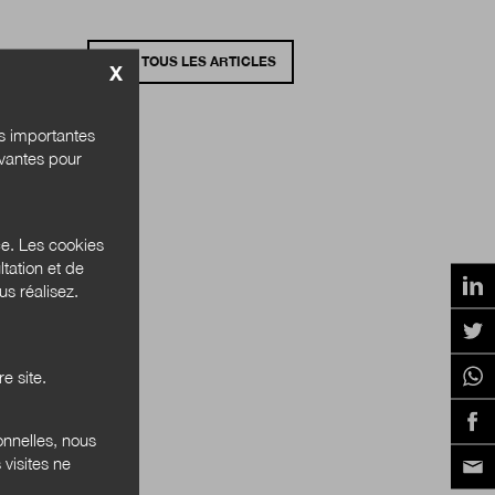
VOIR TOUS LES ARTICLES
X
és importantes
ivantes pour
ce. Les cookies
tation et de
s réalisez.
e site.
onnelles, nous
 visites ne