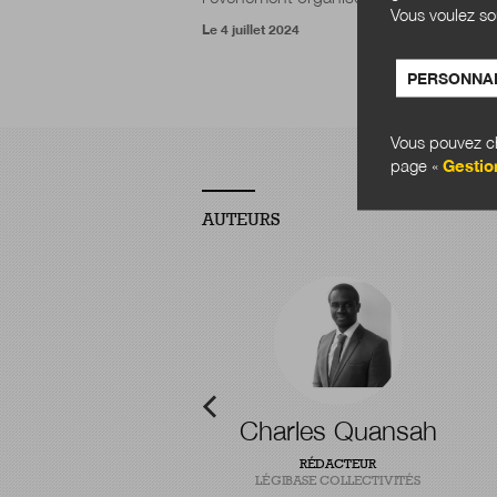
Vous voulez so
Le 4 juillet 2024
PERSONNAL
Vous pouvez ch
page «
Gestio
AUTEURS
-Baptiste Pointel
Charles Quansah
T CHERCHEUR EN INNOVATION
RÉDACTEUR
PUBLIQUE
LÉGIBASE COLLECTIVITÉS