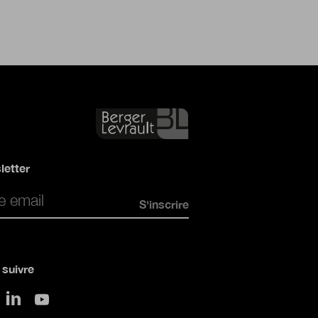
letter
*
suivre
sur LinkedIn
 Twitter
sur Youtube