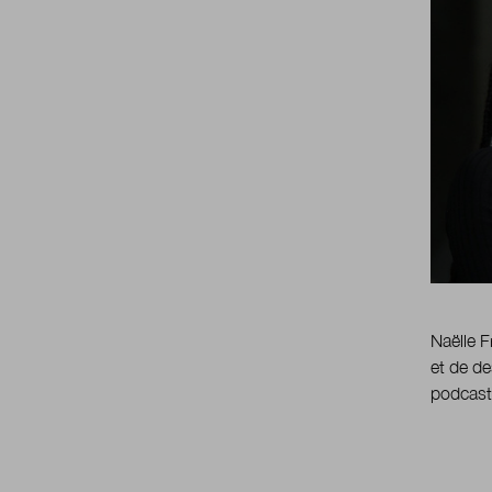
Naëlle F
et de d
podcast