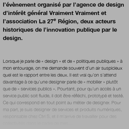
l’évènement organisé par l’agence de design
d’intérêt général Vraiment Vraiment et
Nous suivre
e
l’association La 27
Région, deux acteurs
sur Twitter
sur LinkedIn
sur
historiques de l’innovation publique par le
design.
Lorsque je parle de « design » et de « politiques publiques » à
mon entourage, on me demande souvent d’un air suspicieux
quel est le rapport entre les deux. Il est vrai qu’on s’attend
davantage à ce qu’une designer parle de « mobilier » plutôt
que de « services publics ». Pourtant, pour qu’un accès à un
service public soit fluide, il doit être réfléchi, prototypé et testé.
Ce qui correspond en tout point au métier de designer. Pour
ma part, je suis designer de services et produits numériques,
responsable chez Ctrl S, et il m’arrive de travailler pour des