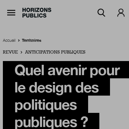
Navigation Principale
Horizons publics
Aller au contenu principal
Menu principal
Accueil
Territoires
REVUE
Accueil
ANTICIPATIONS PUBLIQUES
Quel avenir pour
Rubriques
le design des
Thèmes
politiques
publiques ?
Numéros