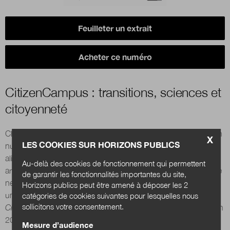
Boutique
Feuilleter un extrait
Acheter ce numéro
Qui sommes-nous ?
CitizenCampus : transitions, sciences et
citoyenneté
Nous contacter
Changement climatique, transformation publique, accélération
X
LES COOKIES SUR HORIZONS PUBLICS
Newsletter
numérique, transition énergétique, question agricole
et
alimentaire, crise sanitaire, biodiversité, santé, intelligence
Au-delà des cookies de fonctionnement qui permettent
Renseignez votre email afin de suivre l'actualité
artificielle, etc. Ces grands enjeux de la société contemporaine
de garantir les fonctionnalités importantes du site,
de la transformation publique.
ne s’arrêtent pas aux portes des amphithéâtres et des
Horizons publics peut être amené à déposer les 2
universités. Ils sont au cœur du programme de formation
catégories de cookies suivantes pour lesquelles nous
sollicitons votre consentement.
CitizenCampus
, lancé par l’université Grenoble Alpes (UGA) en
2018.
Mesure d’audience