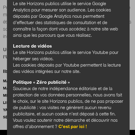
Le site Horizons publics utilise le service Google
Programme de formation unique en France et pionnier dans le
Analytics pour mesurer son audience. Les cookies
monde,
CitizenCampus
offre, depuis deux ans, aux
déposés par Google Analytics nous permettent
Nous suivre
sur Twitter
sur LinkedIn
sur
étudiant·e·s volontaires de l’UGA un apprentissage des débats
d’effectuer des statistiques de consultation et de
connaître la façon dont vous accédez à notre site web
sciences et société, en utilisant des méthodes de pédagogie
ainsi que les parcours que vous réalisez.
innovantes basées sur l’intelligence collective.
Lecture de vidéos
Un hors-série en partenariat avec
CitizenCampus
et
Le site Horizons publics utilise le service Youtube pour
l’UGA
héberger ses vidéos.
Les cookies déposés par Youtube permettent la lecture
Ils ont contribué à ce numéro
des vidéos intégrées sur notre site.
MATHIEU BARTHELEMY
YANNICK BLANC
Politique « Zéro publicité »
Soucieux de notre indépendance éditoriale et de la
MARIE-CHRISTINE BORDEAUX
SYLVANE CASADEMONT
protection de vos données personnelles, nous avons fait
MIKAËL CHAMBRU
PASCAL CLOUAIRE
JEAN-MARC DELTORN
le choix, sur le site Horizons publics, de ne pas proposer
LISE DUMASY
ISABELLE FORGE-ALLEGRET
BENOÎT HILBERT
de publicité : vos visites ne génèrent aucun revenu
YASSINE LAKHNECH
PATRICK LÉVY
YVES SCIAMA
publicitaire, et aucun cookie n’est déposé à cette fin.
SERGE SLAMA
SÉVERINE LOUVEL
Vous voulez soutenir notre démarche et découvrir nos
offres d’abonnement ?
C’est par ici !