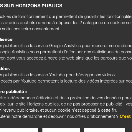
S SUR HORIZONS PUBLICS
Rense
okies de fonctionnement qui permettent de garantir les fonctionnalit
l'act
ons publics peut être amené à déposer les 2 catégories de cookies su
s sollicitons votre consentement.
Email
dience
ns publics utilise le service Google Analytics pour mesurer son audien
ogle Analytics nous permettent d’effectuer des statistiques de consul
Bloc
açon dont vous accédez à notre site web ainsi que les parcours que vou
idéos
s publics utilise le service Youtube pour héberger ses vidéos.
posés par Youtube permettent la lecture des vidéos intégrées sur notr
LES 
ro publicité »
tre indépendance éditoriale et de la protection de vos données pers
hoix, sur le site Horizons publics, de ne pas proposer de publicité : vos
 revenu publicitaire, et aucun cookie n’est déposé à cette fin.
utenir notre démarche et découvrir nos offres d’abonnement ?
C’est 