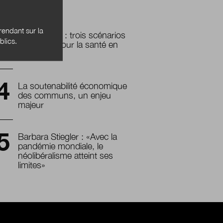
demain
endant sur la
Prospective : trois scénarios
blics.
possibles pour la santé en
2030
La soutenabilité économique
des communs, un enjeu
majeur
Barbara Stiegler : «Avec la
pandémie mondiale, le
néolibéralisme atteint ses
limites»