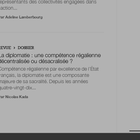
représentants des collectivités engagées dans
’action...
Par
Adeline Lamberbourg
REVUE
DOSSIER
La diplomatie : une compétence régalienne
décentralisée ou désacralisée ?
Compétence régalienne par excellence de l’État
français, la diplomatie est une composante
majeure de sa sacralité. Depuis les années
quatre-vingt-dix...
Par
Nicolas Kada
NEW