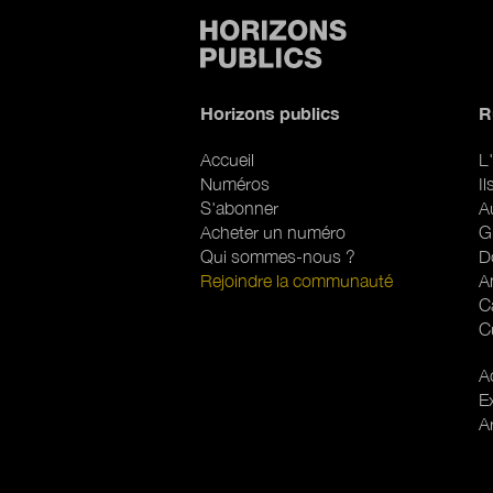
Horizons publics
R
Accueil
L'
Numéros
I
S'abonner
A
Acheter un numéro
G
Qui sommes-nous ?
D
Rejoindre la communauté
A
C
C
R
Ac
E
A
Pied de page