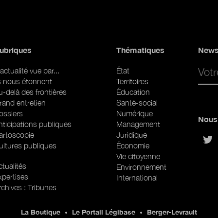
ubriques
Thématiques
News
Email 
actualité vue par...
État
ls nous étonnent
Territoires
u-delà des frontières
Éducation
rand entretien
Santé-social
ossiers
Numérique
Nous 
nticipations publiques
Management
artoscopie
Juridique
sur
ultures publiques
Économie
Vie citoyenne
ubriques (web)
tualités
Environnement
xpertises
International
rchives : Tribunes
La Boutique
Le Portail Légibase
Berger-Levrault