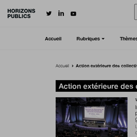
Horizonspublics.fr sur LinkedIn
Horizonspublics.fr sur Twitter
Horizonspublics.fr sur Youtub
Aller au contenu principal
Menu principal
Navigation Principale
Accueil
Rubriques
Thème
Accueil
Action extérieure des collectiv
Action extérieure des c