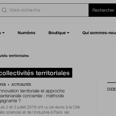
e
Rechercher
s
Numéros
Boutique
Qui sommes-nou
ités territoriales
ollectivités territoriales
WEB
ACTUALITÉS
DER
Innovation territoriale et approche
partenariale concertée : méthode
gagnante ?
Les 2 et 3 juillet 2019 ont vu se réunir à la Cité
des sciences et de l’industrie à Paris les