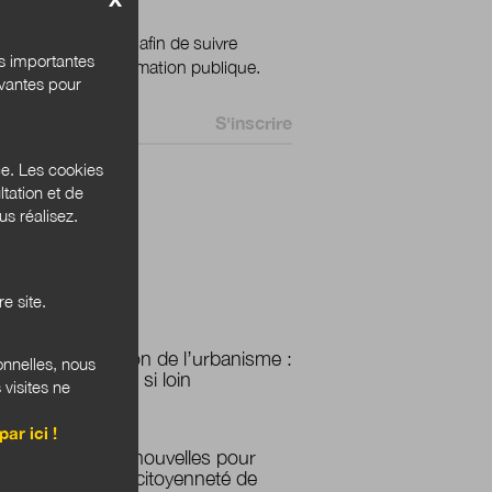
ignez votre email afin de suivre
és importantes
ualité de la transformation publique.
ivantes pour
 *
ce. Les cookies
tation et de
 Bannières
s réalisez.
e site.
PLUS LUS
Numérisation de l’urbanisme :
onnelles, nous
si proche et si loin
 visites ne
par ici !
Des micro-nouvelles pour
imaginer la citoyenneté de