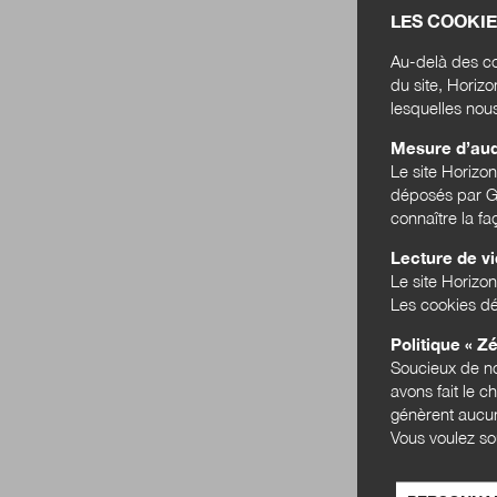
LES COOKIE
Au-delà des co
du site, Horiz
lesquelles nou
Mesure d’au
Le site Horizo
déposés par Go
connaître la f
Lecture de v
Le site Horizon
Les cookies dé
Politique « Zé
Soucieux de no
avons fait le c
génèrent aucun
Vous voulez so