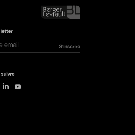
letter
*
suivre
sur LinkedIn
 Twitter
sur Youtube