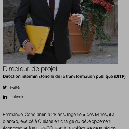
Boutique
Qui sommes-nous ?
Nous contacter
Directeur de projet
Direction interministérielle de la transformation publique (DITP)
Newsletter
Twitter
Renseignez votre email afin de suivre l'actualité
LinkedIn
de la transformation publique.
Emmanuel Constantin a 28 ans. Ingénieur des Mines, il a
d’abord, exercé à Orléans en charge du développement
économique à la DIRECCTE et à la Préfecture de la région