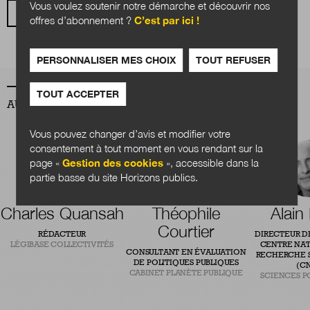
Vous voulez soutenir notre démarche et découvrir nos
VOIR TOUS LES ARTICLES
offres d’abonnement ?
C’est par ici !
PERSONNALISER MES CHOIX
TOUT REFUSER
TOUT ACCEPTER
AUTEURS
Vous pouvez changer d’avis et modifier votre
consentement à tout moment en vous rendant sur la
page «
Gestion des cookies
», accessible dans la
partie basse du site Horizons publics.
Charles Quansah
Théophile
Alain
Courtier
RÉDACTEUR
DIRECTEUR D
LÉGIBASE COLLECTIVITÉS
CENTRE NAT
CONSULTANT EN ÉVALUATION
RECHERCHE S
DE POLITIQUES PUBLIQUES
(CN
CABINET PLANÈTE PUBLIQUE
SCIENCES P