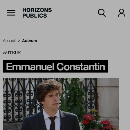
Navigation Principale
Horizons publics
Aller au contenu principal
Menu principal
Accueil
Auteurs
AUTEUR
Accueil
Emmanuel Constantin
Rubriques
Thèmes
Numéros