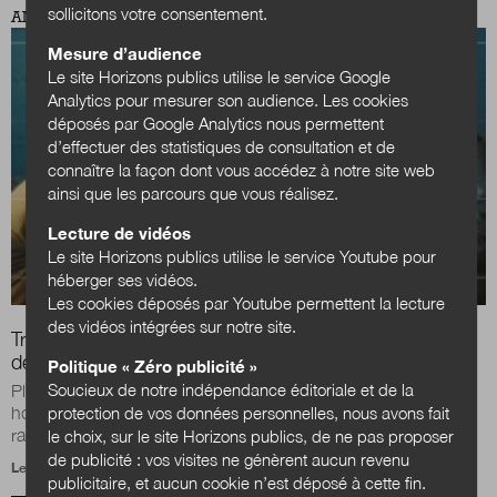
sollicitons votre consentement.
ANTICIPATIONS PUBLIQUES
Mesure d’audience
Le site Horizons publics utilise le service Google
Analytics pour mesurer son audience. Les cookies
déposés par Google Analytics nous permettent
d’effectuer des statistiques de consultation et de
connaître la façon dont vous accédez à notre site web
ainsi que les parcours que vous réalisez.
Lecture de vidéos
Le site Horizons publics utilise le service Youtube pour
héberger ses vidéos.
Les cookies déposés par Youtube permettent la lecture
des vidéos intégrées sur notre site.
Transformation numérique : quels métiers publics pour
demain ?
Politique « Zéro publicité »
Soucieux de notre indépendance éditoriale et de la
Plus de 70 % des effectifs de la fonction publique d’État et
hospitalière pourraient voir leurs métiers sensiblement – voire
protection de vos données personnelles, nous avons fait
radicalement –...
le choix, sur le site Horizons publics, de ne pas proposer
de publicité : vos visites ne génèrent aucun revenu
Le 8 février 2019
publicitaire, et aucun cookie n’est déposé à cette fin.