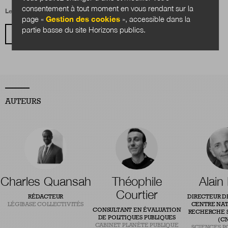
consentement à tout moment en vous rendant sur la
Le 18 octobre 2018
page «
Gestion des cookies
», accessible dans la
partie basse du site Horizons publics.
VOIR TOUS LES ARTICLES
AUTEURS
Charles Quansah
Théophile
Alain
Courtier
RÉDACTEUR
DIRECTEUR D
LÉGIBASE COLLECTIVITÉS
CENTRE NAT
CONSULTANT EN ÉVALUATION
RECHERCHE S
DE POLITIQUES PUBLIQUES
(CN
CABINET PLANÈTE PUBLIQUE
SCIENCES P