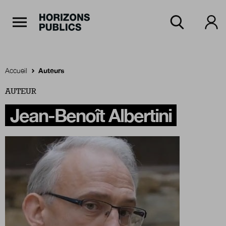
Navigation Principale
Horizons publics
Aller au contenu principal
Menu principal
Accueil
Auteurs
AUTEUR
Accueil
Jean-Benoît Albertini
Rubriques
Thèmes
Numéros