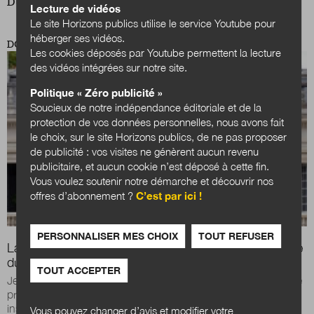
DU MÊME AUTEUR
Lecture de vidéos
Le site Horizons publics utilise le service Youtube pour
héberger ses vidéos.
DOSSIER
Les cookies déposés par Youtube permettent la lecture
des vidéos intégrées sur notre site.
Politique « Zéro publicité »
Soucieux de notre indépendance éditoriale et de la
protection de vos données personnelles, nous avons fait
le choix, sur le site Horizons publics, de ne pas proposer
de publicité : vos visites ne génèrent aucun revenu
publicitaire, et aucun cookie n’est déposé à cette fin.
Vous voulez soutenir notre démarche et découvrir nos
offres d’abonnement ?
C’est par ici !
PERSONNALISER MES CHOIX
TOUT REFUSER
La fonction préfectorale, miroir d'une mutation assumée
du modèle territorial ?
TOUT ACCEPTER
Jean-Benoît Albertini examine l’évolution de la relation entre le
préfet et les élus locaux à l’aune des grandes réformes
institutionnelles avant de...
Vous pouvez changer d’avis et modifier votre