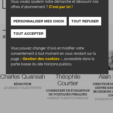
Vous voulez soutenir notre démarche et découvrir nos
VOIR TOUS LES ARTICLES
offres d’abonnement ?
C’est par ici !
PERSONNALISER MES CHOIX
TOUT REFUSER
TOUT ACCEPTER
AUTEURS
Vous pouvez changer d’avis et modifier votre
consentement à tout moment en vous rendant sur la
page «
Gestion des cookies
», accessible dans la
partie basse du site Horizons publics.
Charles Quansah
Théophile
Alain
Courtier
RÉDACTEUR
DIRECTEUR D
LÉGIBASE COLLECTIVITÉS
CENTRE NAT
CONSULTANT EN ÉVALUATION
RECHERCHE S
DE POLITIQUES PUBLIQUES
(CN
CABINET PLANÈTE PUBLIQUE
SCIENCES P