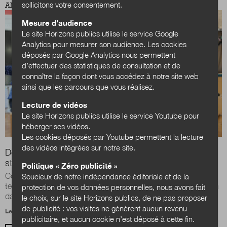
sollicitons votre consentement.
ANTICIPATIONS PUBLIQUES
Mesure d’audience
Le site Horizons publics utilise le service Google
Analytics pour mesurer son audience. Les cookies
déposés par Google Analytics nous permettent
d’effectuer des statistiques de consultation et de
connaître la façon dont vous accédez à notre site web
ainsi que les parcours que vous réalisez.
Lecture de vidéos
Le site Horizons publics utilise le service Youtube pour
héberger ses vidéos.
Les cookies déposés par Youtube permettent la lecture
des vidéos intégrées sur notre site.
Designer intégré en collectivité : un métier qui se
structure
Politique « Zéro publicité »
Comment le design est-il mobilisé dans les collectivités
Soucieux de notre indépendance éditoriale et de la
territoriales ? Quels sont les effets et les trajectoires du design
protection de vos données personnelles, nous avons fait
dans les collectivités ...
le choix, sur le site Horizons publics, de ne pas proposer
de publicité : vos visites ne génèrent aucun revenu
Le 9 février 2022
publicitaire, et aucun cookie n’est déposé à cette fin.