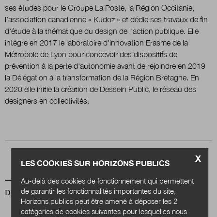
ses études pour le Groupe La Poste, la Région Occitanie,
l'association canadienne « Kudoz » et dédie ses travaux de fin
Nous suivre
d'étude à la thématique du design de l'action publique. Elle
sur Twitter
sur LinkedIn
sur
intègre en 2017 le laboratoire d'innovation Erasme de la
Métropole de Lyon pour concevoir des dispositifs de
prévention à la perte d'autonomie avant de rejoindre en 2019
la Délégation à la transformation de la Région Bretagne. En
2020 elle initie la création de Dessein Public, le réseau des
designers en collectivités.
X
LES COOKIES SUR HORIZONS PUBLICS
Au-delà des cookies de fonctionnement qui permettent
de garantir les fonctionnalités importantes du site,
DU MÊME AUTEUR
Horizons publics peut être amené à déposer les 2
catégories de cookies suivantes pour lesquelles nous