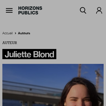
Navigation Principale
Horizons publics
Aller au contenu principal
Menu principal
Accueil
Auteurs
AUTEUR
Accueil
Juliette Blond
Rubriques
Thèmes
Numéros