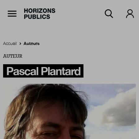
Navigation Principale
Horizons publics
Aller au contenu principal
Menu principal
Accueil
Auteurs
AUTEUR
Accueil
Pascal Plantard
Rubriques
Thèmes
Numéros