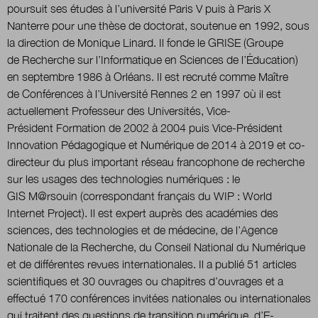
poursuit ses études à l’université Paris V puis à Paris X
Nanterre pour une thèse de doctorat, soutenue en 1992, sous
la direction de Monique Linard. Il fonde le GRISE (Groupe
Nous suivre
sur Twitter
sur LinkedIn
sur
de Recherche sur l’Informatique en Sciences de l’Éducation)
en septembre 1986 à Orléans. Il est recruté comme Maître
de Conférences à l’Université Rennes 2 en 1997 où il est
actuellement Professeur des Universités, Vice-
Président Formation de 2002 à 2004 puis Vice-Président
Innovation Pédagogique et Numérique de 2014 à 2019 et co-
directeur du plus important réseau francophone de recherche
sur les usages des technologies numériques : le
GIS M@rsouin (correspondant français du WIP : World
Internet Project). Il est expert auprès des académies des
sciences, des technologies et de médecine, de l’Agence
Nationale de la Recherche, du Conseil National du Numérique
et de différentes revues internationales. Il a publié 51 articles
scientifiques et 30 ouvrages ou chapitres d’ouvrages et a
effectué 170 conférences invitées nationales ou internationales
qui traitent des questions de transition numérique, d’E-