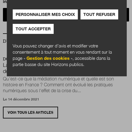
inachevé ?
PERSONNALISER MES CHOIX
TOUT REFUSER
Acheter
TOUT ACCEPTER
DU MÊME AUTEUR
Vous pouvez changer d’avis et modifier votre
consentement à tout moment en vous rendant sur la
page «
Gestion des cookies
», accessible dans la
DOSSIER
partie basse du site Horizons publics.
La médiation numérique, entre l’injonction de la
dématérialisation et la nécessité de l’accompagnement
Qu’est-ce que la médiation numérique et quelle est son
histoire en France ? Comment ont évolué les pratiques
numériques sous l’effet de la crise du...
Le 14 décembre 2021
VOIR TOUS LES ARTICLES