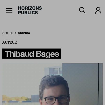
Navigation Principale
Horizons publics
Aller au contenu principal
Menu principal
Accueil
Auteurs
AUTEUR
Accueil
Thibaud Bages
Rubriques
Thèmes
Numéros