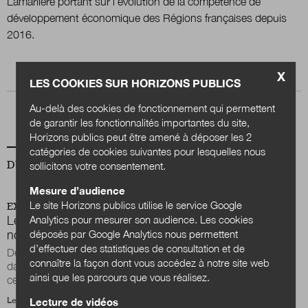
Lamarlière portant sur l’évolution de la compétence de
développement économique des Régions françaises depuis
2016.
Nous suivre
sur Twitter
sur LinkedIn
sur
X
LES COOKIES SUR HORIZONS PUBLICS
Au-delà des cookies de fonctionnement qui permettent
de garantir les fonctionnalités importantes du site,
Horizons publics peut être amené à déposer les 2
catégories de cookies suivantes pour lesquelles nous
DU MÊME AUTEUR
sollicitons votre consentement.
Mesure d’audience
Le site Horizons publics utilise le service Google
EXPERTISES
Analytics pour mesurer son audience. Les cookies
Les Régions et le développement économique : une
déposés par Google Analytics nous permettent
nouvelle territorialisation de leurs politiques ?
d’effectuer des statistiques de consultation et de
Depuis les premières lois de décentralisation mises en œuvre
connaître la façon dont vous accédez à notre site web
dans les années 1980, politiques et universitaires n’ont eu de
ainsi que les parcours que vous réalisez.
cesse de souligner les...
Le 2 juillet 2020
Lecture de vidéos