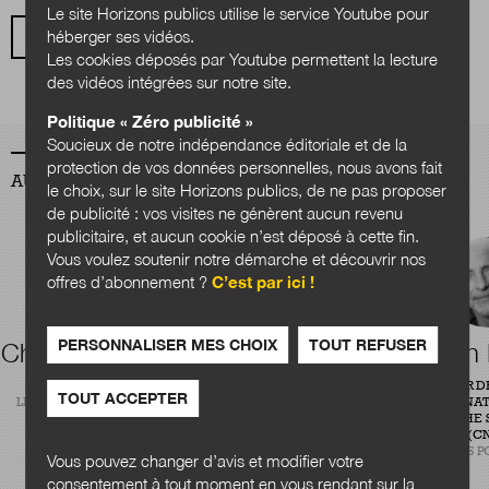
Le site Horizons publics utilise le service Youtube pour
héberger ses vidéos.
VOIR TOUS LES ARTICLES
Les cookies déposés par Youtube permettent la lecture
des vidéos intégrées sur notre site.
Politique « Zéro publicité »
Soucieux de notre indépendance éditoriale et de la
protection de vos données personnelles, nous avons fait
AUTEURS
le choix, sur le site Horizons publics, de ne pas proposer
de publicité : vos visites ne génèrent aucun revenu
publicitaire, et aucun cookie n’est déposé à cette fin.
Vous voulez soutenir notre démarche et découvrir nos
offres d’abonnement ?
C’est par ici !
PERSONNALISER MES CHOIX
TOUT REFUSER
Charles Quansah
Théophile
Alain
Courtier
RÉDACTEUR
DIRECTEUR D
TOUT ACCEPTER
LÉGIBASE COLLECTIVITÉS
CENTRE NAT
CONSULTANT EN ÉVALUATION
RECHERCHE S
DE POLITIQUES PUBLIQUES
(CN
CABINET PLANÈTE PUBLIQUE
SCIENCES P
Vous pouvez changer d’avis et modifier votre
consentement à tout moment en vous rendant sur la