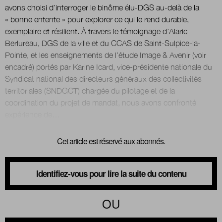
avons choisi d’interroger le binôme élu-DGS au-delà de la
« bonne entente » pour explorer ce qui le rend durable,
Nous suivre
exemplaire et résilient. À travers le témoignage d’Alaric
sur Twitter
sur LinkedIn
sur 
Berlureau, DGS de la ville et du CCAS de Saint-Sulpice-la-
Pointe, et les enseignements de l’étude Image & Avenir (voir
encadré) portés par Karine Icard, vice-présidente nationale du
Syndicat national des directeurs généraux des collectivités
territoriales (SNDGCT) chargée du pilotage et de la
coordination du projet de mandat, nous avons confronté
Cet article est réservé aux abonnés.
Identifiez-vous pour lire la suite du contenu
OU