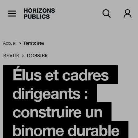
Navigation Principale
Horizons publics
Aller au contenu principal
Menu principal
Accueil
Territoires
REVUE
Accueil
DOSSIER
Élus et cadres
Rubriques
dirigeants :
Thèmes
construire un
binome durable
Numéros