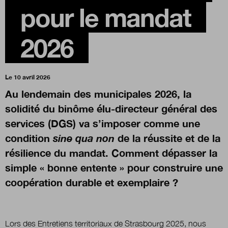
pour le mandat
Boutique
2026
Qui sommes-nous ?
Le 10 avril 2026
Au lendemain des municipales 2026, la
Nous contacter
solidité du binôme élu-directeur général des
services (DGS) va s’imposer comme une
condition
sine qua non
de la réussite et de la
Newsletter
résilience du mandat. Comment dépasser la
simple « bonne entente » pour construire une
Renseignez votre email afin de suivre l'actualité
de la transformation publique.
coopération durable et exemplaire ?
Lors des Entretiens territoriaux de Strasbourg 2025, nous