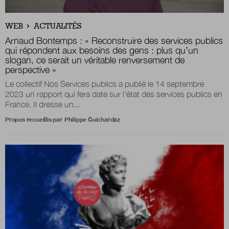
Boutique
WEB
ACTUALITÉS
Arnaud Bontemps : « Reconstruire des services publics
qui répondent aux besoins des gens : plus qu’un
slogan, ce serait un véritable renversement de
Qui sommes-nous ?
perspective »
Le collectif Nos Services publics a publié le 14 septembre
2023 un rapport qui fera date sur l'état des services publics en
France. Il dresse un...
Nous contacter
Propos recueillis par
Philippe Guichardaz
Newsletter
Renseignez votre email afin de suivre l'actualité
de la transformation publique.