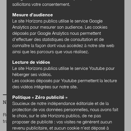
sollicitons votre consentement.
Mesure d’audience
Le site Horizons publics utilise le service Google
Analytics pour mesurer son audience. Les cookies
déposés par Google Analytics nous permettent
d’effectuer des statistiques de consultation et de
connaître la façon dont vous accédez à notre site web
Quels services
ainsi que les parcours que vous réalisez.
publics en 2040 ?
Lecture de vidéos
Le site Horizons publics utilise le service Youtube pour
Acheter
héberger ses vidéos.
Les cookies déposés par Youtube permettent la lecture
des vidéos intégrées sur notre site.
Politique « Zéro publicité »
NEWSLETTER
Soucieux de notre indépendance éditoriale et de la
protection de vos données personnelles, nous avons fait
Renseignez votre email afin de suivre l'actualité de la
le choix, sur le site Horizons publics, de ne pas
transformation publique.
proposer de publicité : vos visites ne génèrent aucun
revenu publicitaire, et aucun cookie n’est déposé à