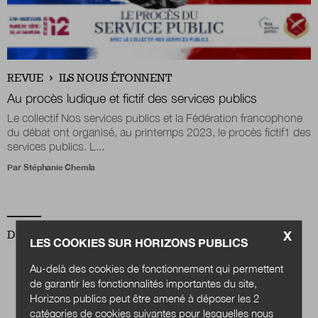
Nous suivre
sur Twitter
sur LinkedIn
sur 
REVUE
ILS NOUS ÉTONNENT
Au procès ludique et fictif des services publics
Le collectif Nos services publics et la Fédération francophone
du débat ont organisé, au printemps 2023, le procès fictif1 des
services publics. L...
Par
Stéphanie Chemla
X
DERNIER NUMÉRO
LES COOKIES SUR HORIZONS PUBLICS
Au-delà des cookies de fonctionnement qui permettent
de garantir les fonctionnalités importantes du site,
Horizons publics peut être amené à déposer les 2
catégories de cookies suivantes pour lesquelles nous