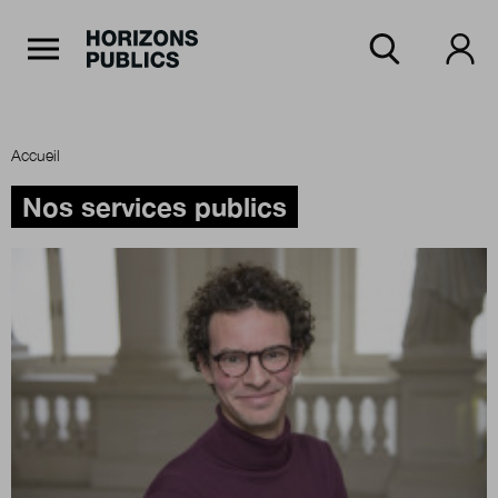
Navigation Principale
Horizons publics
Aller au contenu principal
Menu principal
Accueil
Accueil
Nos services publics
Rubriques
Thèmes
Numéros