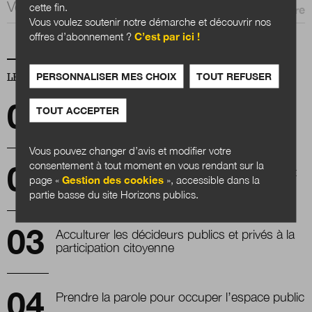
Email *
cette fin.
Vous voulez soutenir notre démarche et découvrir nos
offres d’abonnement ?
C’est par ici !
PERSONNALISER MES CHOIX
TOUT REFUSER
LES PLUS LUS
Action économique des collectivités
TOUT ACCEPTER
territoriales : l'heure des ruptures ?
Vous pouvez changer d’avis et modifier votre
consentement à tout moment en vous rendant sur la
Les plans de transformation ministérielle sont
page «
Gestion des cookies
», accessible dans la
lancés
partie basse du site Horizons publics.
Acculturer les décideurs publics et privés à la
participation citoyenne
Prendre la parole pour occuper l’espace public