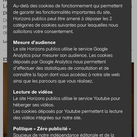
Le lanceur d’alerte et le conflit d’intérêts dans la fonction
Au-delà des cookies de fonctionnement qui permettent
publique
de garantir les fonctionnalités importantes du site,
Horizons publics peut être amené à déposer les 2
Depuis le 9 décembre 2016[1], il existe un mécanisme de
catégories de cookies suivantes pour lesquelles nous
protection pour les lanceurs d’alerte qui auraient été témoins
sollicitons votre consentement.
de faits potentiellement...
Le 15 octobre 2018
Mesure d’audience
Le site Horizons publics utilise le service Google
Analytics pour mesurer son audience. Les cookies
EXPERTISES
déposés par Google Analytics nous permettent
d’effectuer des statistiques de consultation et de
connaître la façon dont vous accédez à notre site web
ainsi que les parcours que vous réalisez.
Lecture de vidéos
Le site Horizons publics utilise le service Youtube pour
héberger ses vidéos.
Les cookies déposés par Youtube permettent la lecture
des vidéos intégrées sur notre site.
Politique « Zéro publicité »
Soucieux de notre indépendance éditoriale et de la