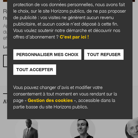
protection de vos données personnelles, nous avons fait
Recrutement dans le renseignement: la révolution du
le choix, sur le site Horizons publics, de ne pas proposer
numérique
de publicité : vos visites ne génèrent aucun revenu
publicitaire, et aucun cookie n’est déposé à cette fin.
Après la tuerie à Opéra (Paris), le 12 mai 2018, le porte-parole
Vous voulez soutenir notre démarche et découvrir nos
du Gouvernement Benjamin Griveaux a rappelé que les
offres d’abonnement ?
C’est par ici !
effectifs des services de...
Le 24 août 2018
PERSONNALISER MES CHOIX
TOUT REFUSER
VOIR TOUS LES ARTICLES
TOUT ACCEPTER
Vous pouvez changer d’avis et modifier votre
consentement à tout moment en vous rendant sur la
page «
Gestion des cookies
», accessible dans la
AUTEURS
partie basse du site Horizons publics.