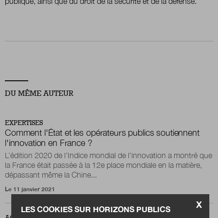
publique, ainsi que du droit de la sécurité et de la défense.
Nous suivre
sur Twitter
sur LinkedIn
sur
DU MÊME AUTEUR
EXPERTISES
Comment l'État et les opérateurs publics soutiennent
l'innovation en France ?
L’édition 2020 de l’Indice mondial de l’innovation a montré que
la France était passée à la 12e place mondiale en la matière,
dépassant même la Chine...
Le 11 janvier 2021
X
LES COOKIES SUR HORIZONS PUBLICS
ACTUALITÉS