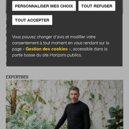
PERSONNALISER MES CHOIX
TOUT REFUSER
TOUT ACCEPTER
Simon Chignard : « L’IA et la data ne sont plus des
sujets techniques, ce sont devenus de véritables
marqueurs politiques »
Vous pouvez changer d’avis et modifier votre
consentement à tout moment en vous rendant sur la
Durant les élections municipales, l’Observatoire
page «
Gestion des cookies
», accessible dans la
indépendant Data Publica a analysé les programmes des
partie basse du site Horizons publics.
candidats sur le numérique, la data et l’IA...
Propos recueillis par
Julien Nessi
EXPERTISES