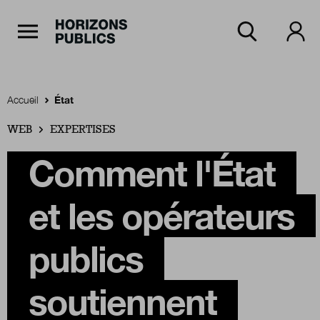
Navigation Principale
Horizons publics
Aller au contenu principal
Menu principal
Accueil
État
WEB
Accueil
EXPERTISES
Comment l'État
Rubriques
et les opérateurs
Thèmes
publics
soutiennent
Numéros