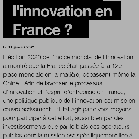
l'innovation en
Boutique
France ?
Qui sommes-nous ?
Le 11 janvier 2021
L’édition 2020 de l’Indice mondial de l’innovation
Nous contacter
a montré que la France était passée à la 12e
place mondiale en la matière, dépassant même la
Chine. Afin de favoriser le processus
Newsletter
d’innovation et l’esprit d’entreprise en France,
une politique publique de l’innovation est mise en
Renseignez votre email afin de suivre l'actualité
de la transformation publique.
œuvre activement. L’Etat agit par divers moyens
pour participer à cet effort, aussi bien par des
investissements que par le biais des opérateurs
publics dont la mission est spécifiquement liée à