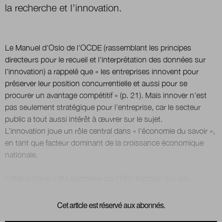
la recherche et l’innovation.
Nous suivre
sur Twitter
sur LinkedIn
sur 
Le Manuel d'Oslo de l'OCDE (rassemblant les principes
directeurs pour le recueil et l'interprétation des données sur
l'innovation) a rappelé que « les entreprises innovent pour
préserver leur position concurrentielle et aussi pour se
procurer un avantage compétitif » (p. 21). Mais innover n’est
pas seulement stratégique pour l’entreprise, car le secteur
public a tout aussi intérêt à œuvrer sur le sujet.
L’innovation joue un rôle central dans « l’économie du savoir »,
en tant que facteur dominant de la croissance économique
nationale.
Cet article est réservé aux abonnés.