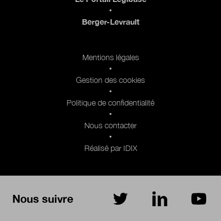
Berger-Levrault
Pied de page 2
Mentions légales
Gestion des cookies
Politique de confidentialité
Nous contacter
Réalisé par IDIX
Nous suivre
sur Twitter
sur LinkedIn
sur Yo