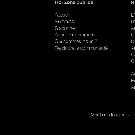
Horizons publics
R
Accueil
L'
Numéros
I
S'abonner
A
Acheter un numéro
G
Qui sommes-nous ?
D
Rejoindre la communauté
A
C
C
R
Ac
E
A
Pied de page
Pied de page 2
Mentions légales
G