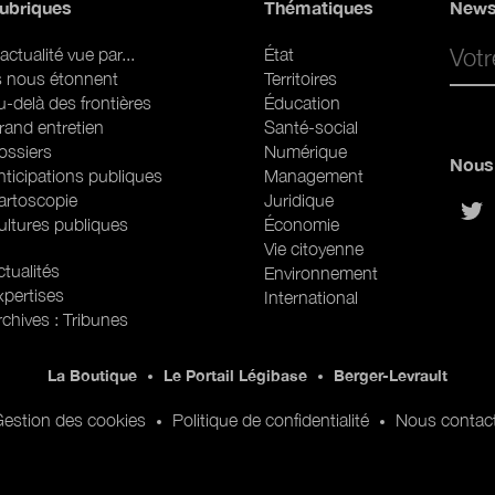
ubriques
Thématiques
News
Email 
actualité vue par...
État
ls nous étonnent
Territoires
u-delà des frontières
Éducation
rand entretien
Santé-social
ossiers
Numérique
Nous 
nticipations publiques
Management
artoscopie
Juridique
sur
ultures publiques
Économie
Vie citoyenne
ubriques (web)
tualités
Environnement
xpertises
International
rchives : Tribunes
La Boutique
Le Portail Légibase
Berger-Levrault
estion des cookies
Politique de confidentialité
Nous contac