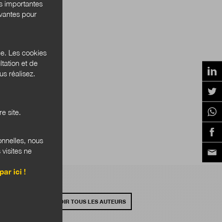
és importantes
ivantes pour
ce. Les cookies
tation et de
s réalisez.
e site.
onnelles, nous
 visites ne
par ici !
VOIR TOUS LES AUTEURS