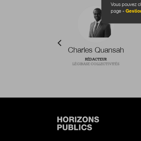
Vous pouvez ch
page «
Gestio
-Baptiste Pointel
Charles Quansah
T CHERCHEUR EN INNOVATION
RÉDACTEUR
PUBLIQUE
LÉGIBASE COLLECTIVITÉS