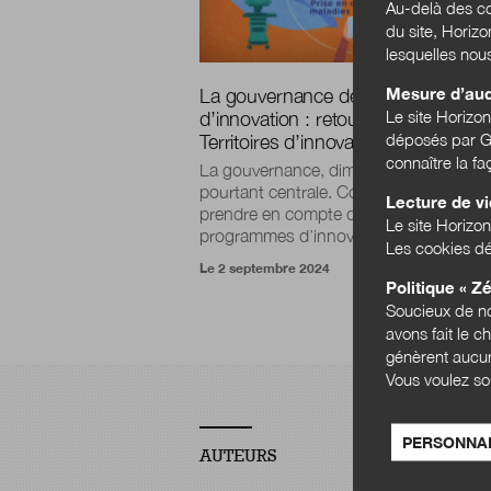
Au-delà des co
du site, Horiz
lesquelles nou
Mesure d’au
La gouvernance des programmes
Le site Horizo
d’innovation : retour d’expérience 
déposés par Go
Territoires d’innovation en santé
connaître la f
La gouvernance, dimension ignorée et
pourtant centrale. Comment mieux la
Lecture de v
prendre en compte dans la conception
Le site Horizon
programmes d’innovation et d...
Les cookies dé
Le 2 septembre 2024
Politique « Zé
Soucieux de no
avons fait le c
génèrent aucun
Vous voulez so
PERSONNAL
AUTEURS