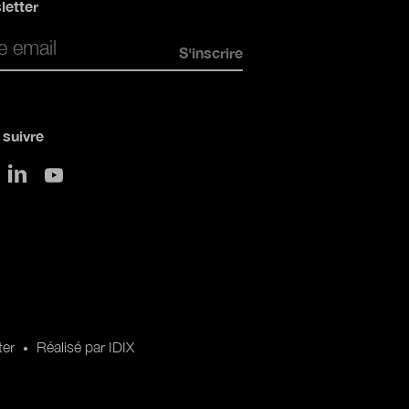
letter
*
suivre
sur LinkedIn
 Twitter
sur Youtube
ter
Réalisé par IDIX