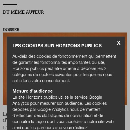
DU MÊME AUTEUR
Nous suivre
sur Twitter
sur LinkedIn
sur
DOSSIER
X
LES COOKIES SUR HORIZONS PUBLICS
Au-delà des cookies de fonctionnement qui permettent
de garantir les fonctionnalités importantes du site,
Horizons publics peut être amené à déposer les 2
catégories de cookies suivantes pour lesquelles nous
sollicitons votre consentement.
Mesure d’audience
Le site Horizons publics utilise le service Google
Analytics pour mesurer son audience. Les cookies
déposés par Google Analytics nous permettent
La gouvernance des programmes d’innovation : retour
d’effectuer des statistiques de consultation et de
d’expérience de Territoires d’innovation en santé
connaître la façon dont vous accédez à notre site web
La gouvernance, dimension ignorée et pourtant centrale.
ainsi que les parcours que vous réalisez.