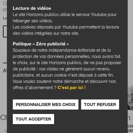
Comment mieux la prendre en compte dans la conception de
Lecture de vidéos
programmes d’innovation et d...
Le site Horizons publics utilise le service Youtube pour
Le 2 septembre 2024
héberger ses vidéos.
Les cookies déposés par Youtube permettent la lecture
VOIR TOUS LES ARTICLES
des vidéos intégrées sur notre site.
Politique « Zéro publicité »
Soucieux de notre indépendance éditoriale et de la
protection de vos données personnelles, nous avons fait
le choix, sur le site Horizons publics, de ne pas proposer
de publicité : vos visites ne génèrent aucun revenu
AUTEURS
publicitaire, et aucun cookie n’est déposé à cette fin.
Vous voulez soutenir notre démarche et découvrir nos
offres d’abonnement ?
C’est par ici !
PERSONNALISER MES CHOIX
TOUT REFUSER
Charles Quansah
Théophile
Alain
TOUT ACCEPTER
Courtier
RÉDACTEUR
DIRECTEUR D
LÉGIBASE COLLECTIVITÉS
CENTRE NAT