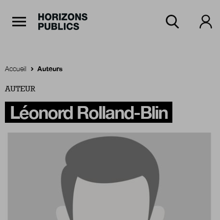
Navigation Principale
Horizons publics
Aller au contenu principal
Menu principal
Accueil
Auteurs
AUTEUR
Accueil
Léonord Rolland-Blin
Rubriques
Thèmes
Numéros