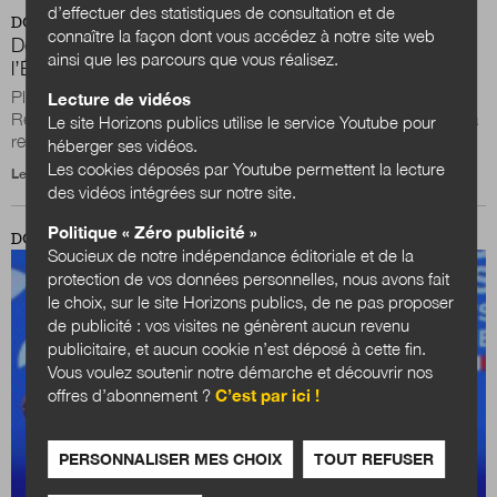
d’effectuer des statistiques de consultation et de
DOSSIER
connaître la façon dont vous accédez à notre site web
Développement économique : refondons le pacte entre
ainsi que les parcours que vous réalisez.
l’État et les collectivités territoriales
Plusieurs chantiers annoncés par le président de la
Lecture de vidéos
République en matière économique interrogent directement la
Le site Horizons publics utilise le service Youtube pour
relation entre l’État et les...
héberger ses vidéos.
Les cookies déposés par Youtube permettent la lecture
Le 6 novembre 2022
des vidéos intégrées sur notre site.
Politique « Zéro publicité »
DOSSIER
Soucieux de notre indépendance éditoriale et de la
protection de vos données personnelles, nous avons fait
le choix, sur le site Horizons publics, de ne pas proposer
de publicité : vos visites ne génèrent aucun revenu
publicitaire, et aucun cookie n’est déposé à cette fin.
Vous voulez soutenir notre démarche et découvrir nos
offres d’abonnement ?
C’est par ici !
PERSONNALISER MES CHOIX
TOUT REFUSER