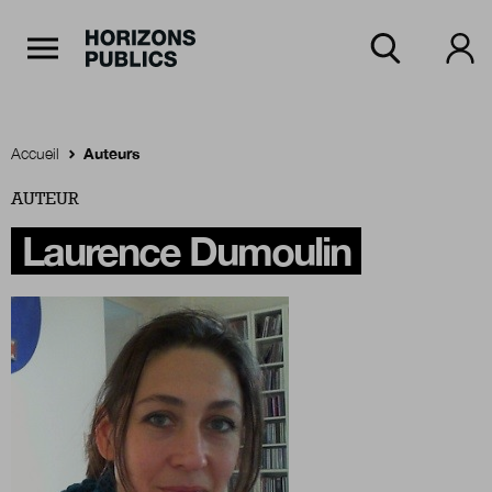
Navigation Principale
Horizons publics
Aller au contenu principal
Menu principal
Accueil
Auteurs
AUTEUR
Accueil
Laurence Dumoulin
Rubriques
Thèmes
Numéros