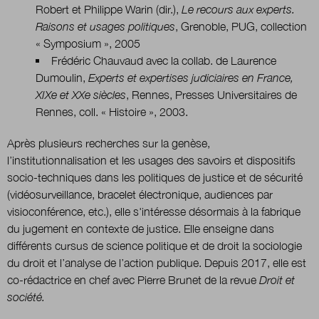
Robert et Philippe Warin (dir.),
Le recours aux experts.
Raisons et usages politiques
, Grenoble, PUG, collection
Nous suivre
« Symposium », 2005
sur Twitter
sur LinkedIn
sur
Frédéric Chauvaud avec la collab. de Laurence
Dumoulin,
Experts et expertises judiciaires en France,
XIXe et XXe siècles
, Rennes, Presses Universitaires de
Rennes, coll. « Histoire », 2003.
Après plusieurs recherches sur
la genèse,
l’institutionnalisation et les usages des savoirs et dispositifs
socio-techniques dans les politiques de justice et de sécurité
(
vidéosurveillance, bracelet électronique, audiences par
visioconférence, etc.),
elle s'intéresse désormais à la fabrique
du jugement en contexte de justice.
Elle enseigne dans
différents cursus de science politique et de droit la sociologie
du droit et l’analyse de l’action publique. Depuis 2017, elle est
co-rédactrice en chef
avec Pierre Brunet de la revue
Droit et
société.