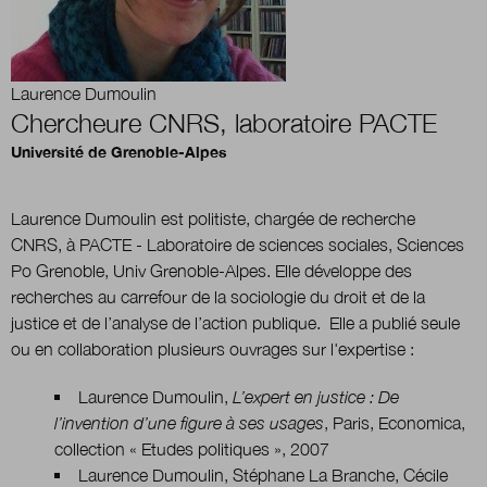
Boutique
Laurence Dumoulin
Chercheure CNRS, laboratoire PACTE
Qui sommes-nous ?
Université de Grenoble-Alpes
Laurence Dumoulin est politiste, chargée de recherche
Nous contacter
CNRS, à PACTE - Laboratoire de sciences sociales, Sciences
Po Grenoble, Univ Grenoble-Alpes.
Elle développe des
recherches au carrefour de la sociologie du droit et de la
Newsletter
justice et de l’analyse de l’action publique.
Elle a publié seule
ou en collaboration plusieurs ouvrages sur l'expertise :
Renseignez votre email afin de suivre l'actualité
de la transformation publique.
Laurence Dumoulin,
L’expert en justice : De
l’invention d’une figure à ses usages
, Paris, Economica,
collection « Etudes politiques », 2007
Laurence Dumoulin, Stéphane La Branche, Cécile