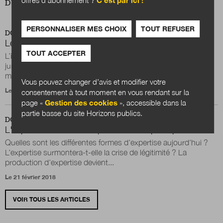
offres d’abonnement ?
C’est par ici !
DU MÊME AUTEUR
PERSONNALISER MES CHOIX
TOUT REFUSER
DOSSIER
Les innovations dans le secteur de la justice
TOUT ACCEPTER
L’introduction des dispositifs de visioconférence dans les
juridictions et le recours à la « justice prédictive » illustrent de
manière contrastée une...
Vous pouvez changer d’avis et modifier votre
Le 9 octobre 2019
consentement à tout moment en vous rendant sur la
page «
Gestion des cookies
», accessible dans la
partie basse du site Horizons publics.
DOSSIER
L'expertise dans la fabrique de l'action publique locale
Quelles sont les différentes formes d’expertise aujourd’hui ?
L’expertise surmontera-t-elle la crise de légitimité ? La
production d’expertise devient...
Le 21 février 2018
VOIR TOUS LES ARTICLES